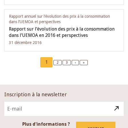
Rapport annuel sur l‘évolution des prix à la consommation
dans l‘UEMOA et perspectives
Rapport sur l’évolution des prix à la consommation
dans l’UEMOA en 2016 et perspectives
31 décembre 2016
Pagination
Current
1
Page
2
Page
3
Next
›
Last
»
page
page
page
Inscription à la newsletter
Plus d'informations ?