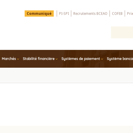
Menu
Communiqué
PI-SPI
Recrutements BCEAO
COFEB
Pri
Top
Marchés
Stabilité financière
Systèmes de paiement
Système bancair