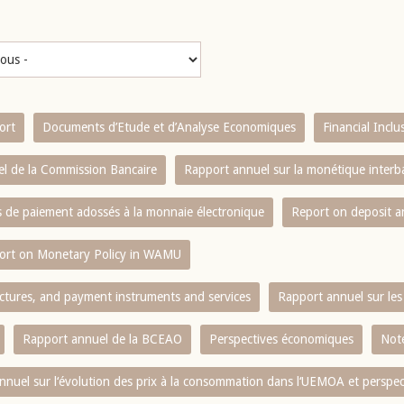
ort
Documents d’Etude et d’Analyse Economiques
Financial Incl
l de la Commission Bancaire
Rapport annuel sur la monétique inter
es de paiement adossés à la monnaie électronique
Report on deposit 
ort on Monetary Policy in WAMU
ctures, and payment instruments and services
Rapport annuel sur les 
Rapport annuel de la BCEAO
Perspectives économiques
Note
nnuel sur l‘évolution des prix à la consommation dans l‘UEMOA et perspec