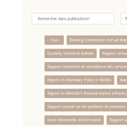
- Tous -
Banking Commission Annual Rep
Quaterly Statistical Bulletin
Rapport annue
Rapport semestriel de surveillance des servic
Report on Monetary Policy in WAMU
Rep
Report on WAEMU’s financial market infrastru
Rapport annuel sur les systèmes de paiement
Note trimestrielle d‘information
Rapport a