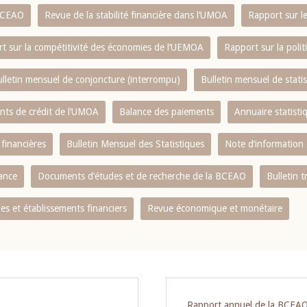
 BCEAO
Revue de la stabilité financière dans l‘UMOA
Rapport sur l
t sur la compétitivité des économies de l‘UEMOA
Rapport sur la poli
lletin mensuel de conjoncture (interrompu)
Bulletin mensuel de stat
ents de crédit de l‘UMOA
Balance des paiements
Annuaire statisti
 financières
Bulletin Mensuel des Statistiques
Note d’information
nance
Documents d’études et de recherche de la BCEAO
Bulletin t
s et établissements financiers
Revue économique et monétaire
Rapport annuel de la BCEA