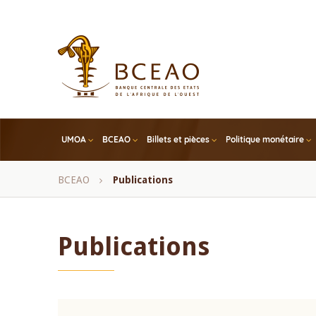
Skip
to
main
content
UMOA
BCEAO
Billets et pièces
Politique monétaire
Fil
BCEAO
Publications
d'Ariane
Publications