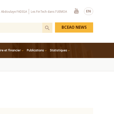
Youtube
EN
x Abdoulaye FADIGA
Les FinTech dans l'UEMOA
BCEAO NEWS
e et financier
Publications
Statistiques