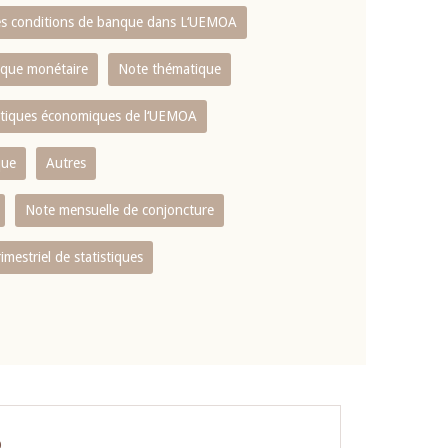
es conditions de banque dans L‘UEMOA
tique monétaire
Note thématique
istiques économiques de l‘UEMOA
que
Autres
Note mensuelle de conjoncture
rimestriel de statistiques
O