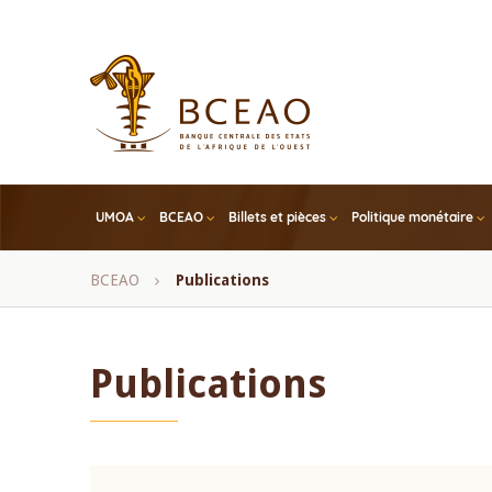
Skip
to
main
content
UMOA
BCEAO
Billets et pièces
Politique monétaire
Fil
BCEAO
Publications
d'Ariane
Publications