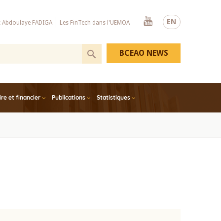
Youtube
EN
x Abdoulaye FADIGA
Les FinTech dans l'UEMOA
BCEAO NEWS
e et financier
Publications
Statistiques