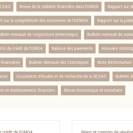
 BCEAO
Revue de la stabilité financière dans l‘UMOA
Rapport sur l
t sur la compétitivité des économies de l‘UEMOA
Rapport sur la poli
lletin mensuel de conjoncture (interrompu)
Bulletin mensuel de stat
ents de crédit de l‘UMOA
Balance des paiements
Annuaire statisti
 financières
Bulletin Mensuel des Statistiques
Note d’information
nance
Documents d’études et de recherche de la BCEAO
Bulletin t
s et établissements financiers
Revue économique et monétaire
e crédit de l‘UMOA
Bilans et comptes de résulta