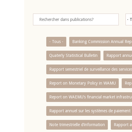
- Tous -
Banking Commission Annual Rep
Quaterly Statistical Bulletin
Rapport annue
Rapport semestriel de surveillance des servic
Report on Monetary Policy in WAMU
Rep
Report on WAEMU’s financial market infrastru
Rapport annuel sur les systèmes de paiement
Note trimestrielle d‘information
Rapport a