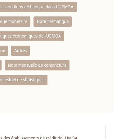
es conditions de banque dans L‘UEMOA
tique monétaire
Note thématique
istiques économiques de l‘UEMOA
que
Autres
Note mensuelle de conjoncture
rimestriel de statistiques
ts des établissements de crédit de l‘UMOA