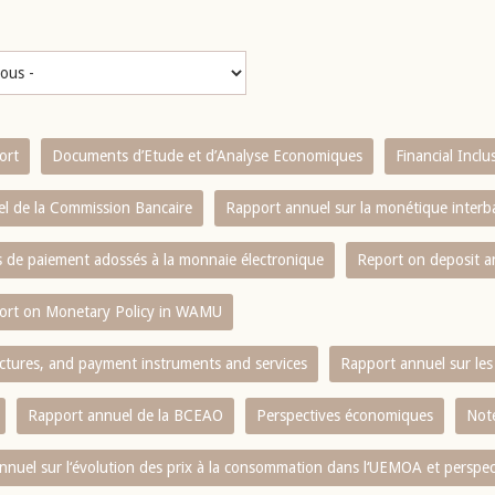
ort
Documents d’Etude et d’Analyse Economiques
Financial Incl
l de la Commission Bancaire
Rapport annuel sur la monétique inter
es de paiement adossés à la monnaie électronique
Report on deposit 
ort on Monetary Policy in WAMU
ctures, and payment instruments and services
Rapport annuel sur les 
Rapport annuel de la BCEAO
Perspectives économiques
Note
nnuel sur l‘évolution des prix à la consommation dans l‘UEMOA et perspec