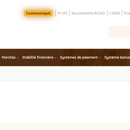
Menu
Communiqué
PI-SPI
Recrutements BCEAO
COFEB
Pri
Top
Marchés
Stabilité financière
Systèmes de paiement
Système bancair