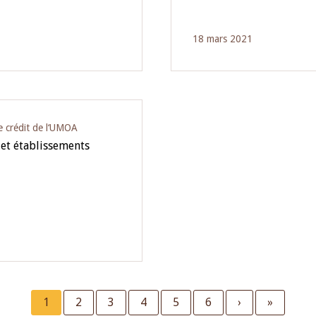
18 mars 2021
e crédit de l‘UMOA
 et établissements
Current
1
Page
2
Page
3
Page
4
Page
5
Page
6
Next
›
Last
»