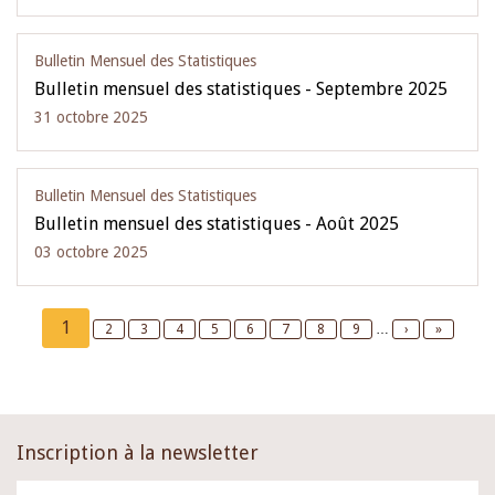
Bulletin Mensuel des Statistiques
Bulletin mensuel des statistiques - Septembre 2025
31 octobre 2025
Bulletin Mensuel des Statistiques
Bulletin mensuel des statistiques - Août 2025
03 octobre 2025
Pagination
Current
1
Page
2
Page
3
Page
4
Page
5
Page
6
Page
7
Page
8
Page
9
…
Next
›
Last
»
page
page
page
Inscription à la newsletter