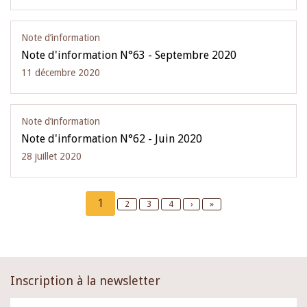
Note d’information
Note d'information N°63 - Septembre 2020
11 décembre 2020
Note d’information
Note d'information N°62 - Juin 2020
28 juillet 2020
Pagination
Current
1
Page
2
Page
3
Page
4
Next
›
Last
»
page
page
page
Inscription à la newsletter