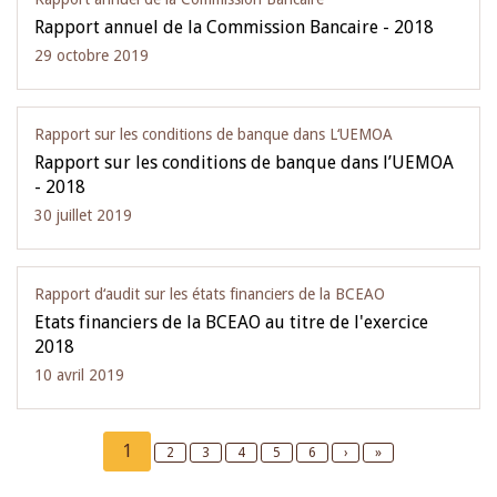
Rapport annuel de la Commission Bancaire - 2018
29 octobre 2019
Rapport sur les conditions de banque dans L‘UEMOA
Rapport sur les conditions de banque dans l’UEMOA
- 2018
30 juillet 2019
Rapport d‘audit sur les états financiers de la BCEAO
Etats financiers de la BCEAO au titre de l'exercice
2018
10 avril 2019
Pagination
Current
1
Page
2
Page
3
Page
4
Page
5
Page
6
Next
›
Last
»
page
page
page