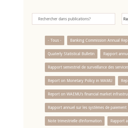
- Tous -
Banking Commission Annual Rep
Quaterly Statistical Bulletin
Rapport annue
Rapport semestriel de surveillance des servic
Report on Monetary Policy in WAMU
Rep
Report on WAEMU’s financial market infrastru
Rapport annuel sur les systèmes de paiement
Note trimestrielle d‘information
Rapport a