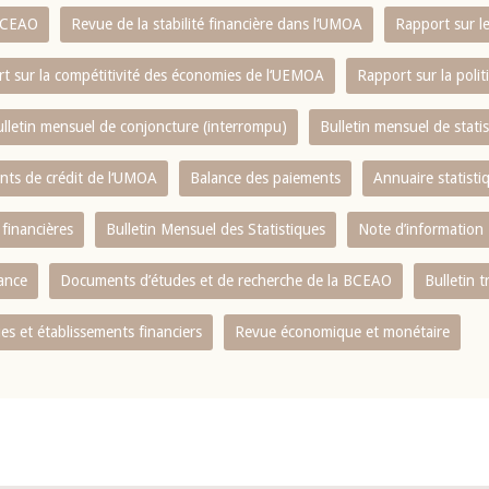
 BCEAO
Revue de la stabilité financière dans l‘UMOA
Rapport sur l
t sur la compétitivité des économies de l‘UEMOA
Rapport sur la poli
lletin mensuel de conjoncture (interrompu)
Bulletin mensuel de stat
ents de crédit de l‘UMOA
Balance des paiements
Annuaire statisti
 financières
Bulletin Mensuel des Statistiques
Note d’information
nance
Documents d’études et de recherche de la BCEAO
Bulletin t
s et établissements financiers
Revue économique et monétaire