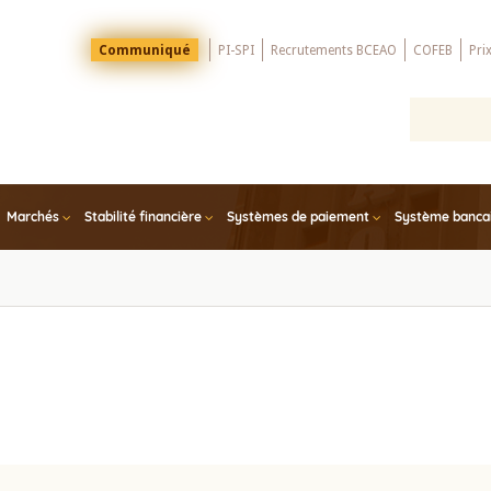
Menu
Communiqué
PI-SPI
Recrutements BCEAO
COFEB
Pri
Top
Marchés
Stabilité financière
Systèmes de paiement
Système bancair