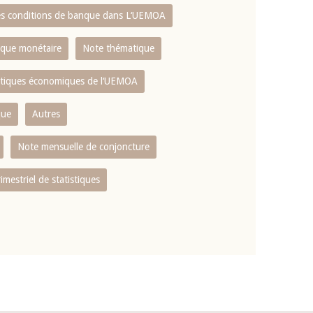
es conditions de banque dans L‘UEMOA
tique monétaire
Note thématique
istiques économiques de l‘UEMOA
que
Autres
Note mensuelle de conjoncture
rimestriel de statistiques