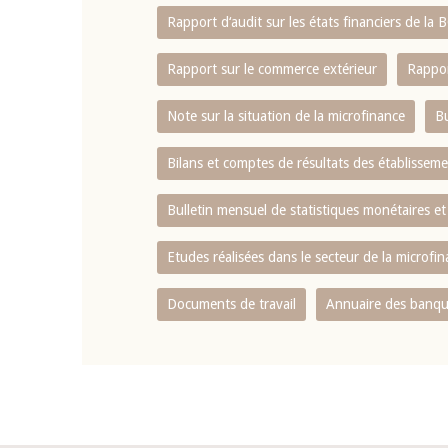
Rapport d‘audit sur les états financiers de la
Rapport sur le commerce extérieur
Rappor
Note sur la situation de la microfinance
Bu
Bilans et comptes de résultats des établissem
Bulletin mensuel de statistiques monétaires et
Etudes réalisées dans le secteur de la microfi
Documents de travail
Annuaire des banque