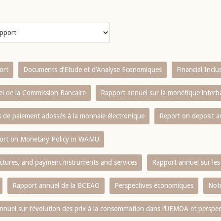
ort
Documents d’Etude et d’Analyse Economiques
Financial Incl
l de la Commission Bancaire
Rapport annuel sur la monétique inter
es de paiement adossés à la monnaie électronique
Report on deposit 
ort on Monetary Policy in WAMU
ctures, and payment instruments and services
Rapport annuel sur les 
Rapport annuel de la BCEAO
Perspectives économiques
Note
nnuel sur l‘évolution des prix à la consommation dans l‘UEMOA et perspec