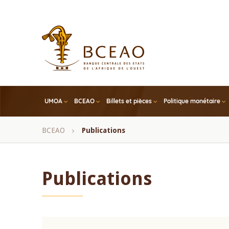
Skip
to
main
content
UMOA
BCEAO
Billets et pièces
Politique monétaire
Fil
BCEAO
Publications
d'Ariane
Publications