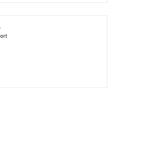
O
ort