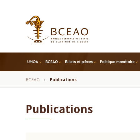
Skip
to
main
content
UMOA
BCEAO
Billets et pièces
Politique monétaire
Fil
BCEAO
Publications
d'Ariane
Publications