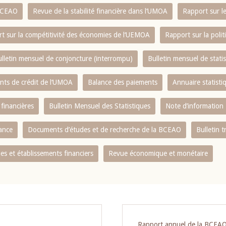
 BCEAO
Revue de la stabilité financière dans l‘UMOA
Rapport sur l
t sur la compétitivité des économies de l‘UEMOA
Rapport sur la poli
lletin mensuel de conjoncture (interrompu)
Bulletin mensuel de stat
ents de crédit de l‘UMOA
Balance des paiements
Annuaire statisti
 financières
Bulletin Mensuel des Statistiques
Note d’information
nance
Documents d’études et de recherche de la BCEAO
Bulletin t
s et établissements financiers
Revue économique et monétaire
Rapport annuel de la BCEA