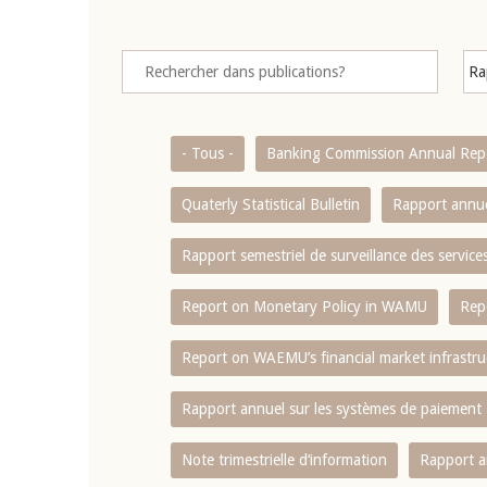
- Tous -
Banking Commission Annual Rep
Quaterly Statistical Bulletin
Rapport annue
Rapport semestriel de surveillance des servic
Report on Monetary Policy in WAMU
Rep
Report on WAEMU’s financial market infrastru
Rapport annuel sur les systèmes de paiement
Note trimestrielle d‘information
Rapport a