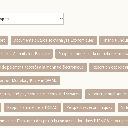
ort
Documents d’Etude et d’Analyse Economiques
Financial Incl
l de la Commission Bancaire
Rapport annuel sur la monétique inter
es de paiement adossés à la monnaie électronique
Report on deposit 
ort on Monetary Policy in WAMU
ctures, and payment instruments and services
Rapport annuel sur les 
Rapport annuel de la BCEAO
Perspectives économiques
Note
nnuel sur l‘évolution des prix à la consommation dans l‘UEMOA et perspec