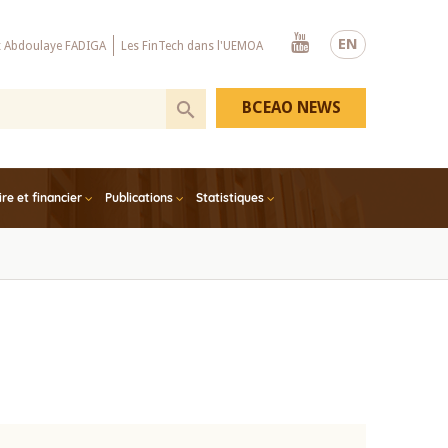
Youtube
EN
x Abdoulaye FADIGA
Les FinTech dans l'UEMOA
BCEAO NEWS
e et financier
Publications
Statistiques