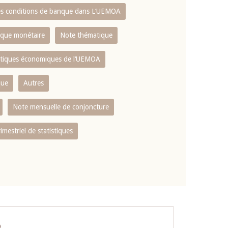
es conditions de banque dans L‘UEMOA
tique monétaire
Note thématique
istiques économiques de l‘UEMOA
que
Autres
Note mensuelle de conjoncture
rimestriel de statistiques
O