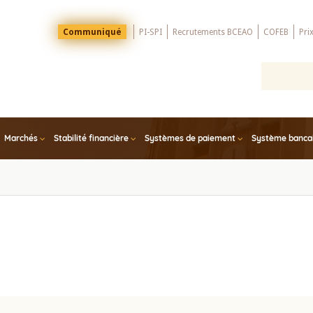
Menu
Communiqué
PI-SPI
Recrutements BCEAO
COFEB
Pri
Top
Marchés
Stabilité financière
Systèmes de paiement
Système bancair