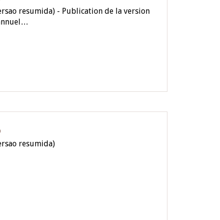
rsao resumida) - Publication de la version
 annuel…
O
ersao resumida)