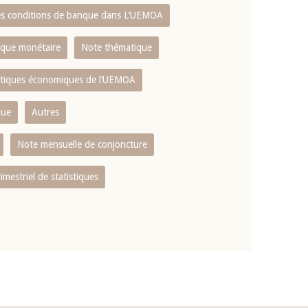
es conditions de banque dans L‘UEMOA
tique monétaire
Note thématique
istiques économiques de l‘UEMOA
que
Autres
Note mensuelle de conjoncture
rimestriel de statistiques