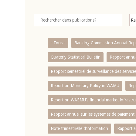
- Tous -
Banking Commission Annual Rep
Quaterly Statistical Bulletin
Rapport annue
Rapport semestriel de surveillance des servic
Report on Monetary Policy in WAMU
Rep
Report on WAEMU’s financial market infrastru
Rapport annuel sur les systèmes de paiement
Note trimestrielle d‘information
Rapport a