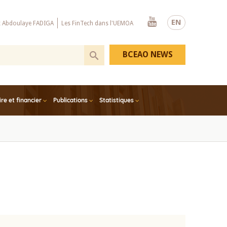
Youtube
EN
x Abdoulaye FADIGA
Les FinTech dans l'UEMOA
BCEAO NEWS
e et financier
Publications
Statistiques