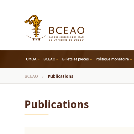
Skip
to
main
content
UMOA
BCEAO
Billets et pièces
Politique monétaire
Fil
BCEAO
Publications
d'Ariane
Publications