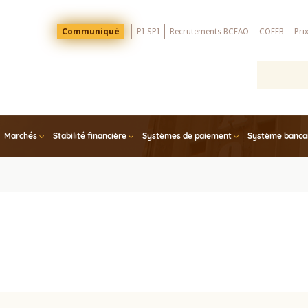
Menu
Communiqué
PI-SPI
Recrutements BCEAO
COFEB
Pri
Top
Marchés
Stabilité financière
Systèmes de paiement
Système bancair