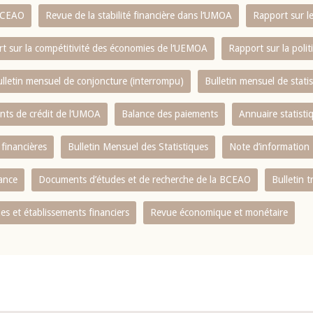
 BCEAO
Revue de la stabilité financière dans l‘UMOA
Rapport sur l
t sur la compétitivité des économies de l‘UEMOA
Rapport sur la poli
lletin mensuel de conjoncture (interrompu)
Bulletin mensuel de stat
ents de crédit de l‘UMOA
Balance des paiements
Annuaire statisti
 financières
Bulletin Mensuel des Statistiques
Note d’information
nance
Documents d’études et de recherche de la BCEAO
Bulletin t
s et établissements financiers
Revue économique et monétaire