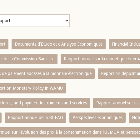
ort
Documents d’Etude et d’Analyse Economiques
Financial Incl
l de la Commission Bancaire
Rapport annuel sur la monétique inter
es de paiement adossés à la monnaie électronique
Report on deposit 
ort on Monetary Policy in WAMU
ctures, and payment instruments and services
Rapport annuel sur les 
Rapport annuel de la BCEAO
Perspectives économiques
Note
nnuel sur l‘évolution des prix à la consommation dans l‘UEMOA et perspec