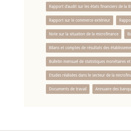
Rapport d‘audit sur les états financiers de la
Rapport sur le commerce extérieur
Rappor
Note sur la situation de la microfinance
Bu
Bilans et comptes de résultats des établissem
Bulletin mensuel de statistiques monétaires et
Etudes réalisées dans le secteur de la microfi
Documents de travail
Annuaire des banque