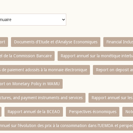
ort
Documents d’Etude et d’Analyse Economiques
Financial Incl
l de la Commission Bancaire
Rapport annuel sur la monétique inter
es de paiement adossés à la monnaie électronique
Report on deposit 
ort on Monetary Policy in WAMU
ctures, and payment instruments and services
Rapport annuel sur les 
Rapport annuel de la BCEAO
Perspectives économiques
Note
nnuel sur l‘évolution des prix à la consommation dans l‘UEMOA et perspec