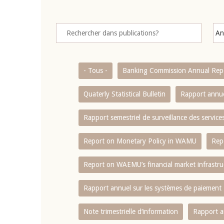
- Tous -
Banking Commission Annual Rep
Quaterly Statistical Bulletin
Rapport annue
Rapport semestriel de surveillance des servic
Report on Monetary Policy in WAMU
Rep
Report on WAEMU’s financial market infrastru
Rapport annuel sur les systèmes de paiement
Note trimestrielle d‘information
Rapport a