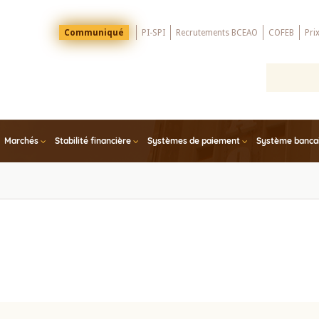
Menu
Communiqué
PI-SPI
Recrutements BCEAO
COFEB
Pri
Top
Marchés
Stabilité financière
Systèmes de paiement
Système bancair