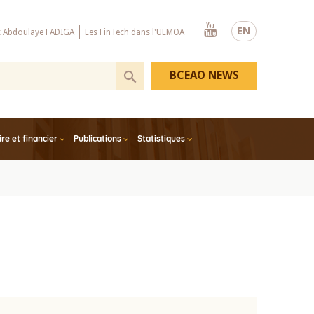
Youtube
EN
x Abdoulaye FADIGA
Les FinTech dans l'UEMOA
BCEAO NEWS
e et financier
Publications
Statistiques