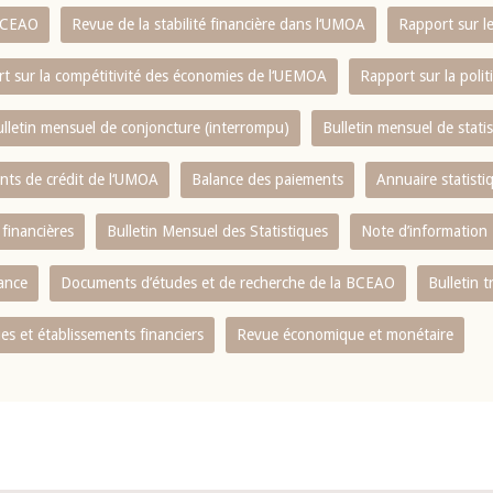
 BCEAO
Revue de la stabilité financière dans l‘UMOA
Rapport sur l
t sur la compétitivité des économies de l‘UEMOA
Rapport sur la poli
lletin mensuel de conjoncture (interrompu)
Bulletin mensuel de stat
ents de crédit de l‘UMOA
Balance des paiements
Annuaire statisti
 financières
Bulletin Mensuel des Statistiques
Note d’information
nance
Documents d’études et de recherche de la BCEAO
Bulletin t
s et établissements financiers
Revue économique et monétaire