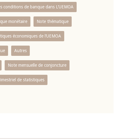
es conditions de banque dans L‘UEMOA
tique monétaire
Note thématique
istiques économiques de l‘UEMOA
que
Autres
Note mensuelle de conjoncture
rimestriel de statistiques