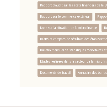
Rapport d‘audit sur les états financiers de la
Rapport sur le commerce extérieur
Rappor
Note sur la situation de la microfinance
Bu
Bilans et comptes de résultats des établissem
Bulletin mensuel de statistiques monétaires et
Etudes réalisées dans le secteur de la microfi
Documents de travail
Annuaire des banque