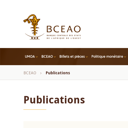
Skip
to
main
content
UMOA
BCEAO
Billets et pièces
Politique monétaire
Fil
BCEAO
Publications
d'Ariane
Publications