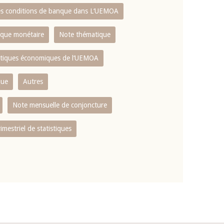
es conditions de banque dans L‘UEMOA
tique monétaire
Note thématique
istiques économiques de l‘UEMOA
que
Autres
Note mensuelle de conjoncture
rimestriel de statistiques