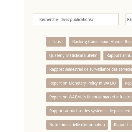
- Tous -
Banking Commission Annual Rep
Quaterly Statistical Bulletin
Rapport annue
Rapport semestriel de surveillance des servic
Report on Monetary Policy in WAMU
Rep
Report on WAEMU’s financial market infrastru
Rapport annuel sur les systèmes de paiement
Note trimestrielle d‘information
Rapport a