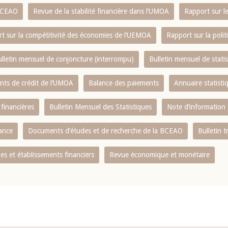
 BCEAO
Revue de la stabilité financière dans l‘UMOA
Rapport sur l
t sur la compétitivité des économies de l‘UEMOA
Rapport sur la poli
lletin mensuel de conjoncture (interrompu)
Bulletin mensuel de stat
ents de crédit de l‘UMOA
Balance des paiements
Annuaire statisti
 financières
Bulletin Mensuel des Statistiques
Note d’information
nance
Documents d’études et de recherche de la BCEAO
Bulletin t
s et établissements financiers
Revue économique et monétaire