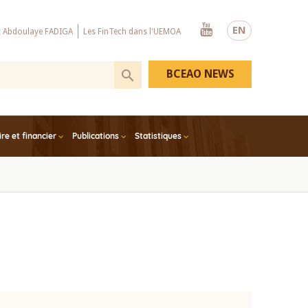
Youtube
EN
x Abdoulaye FADIGA
Les FinTech dans l'UEMOA
BCEAO NEWS
e et financier
Publications
Statistiques