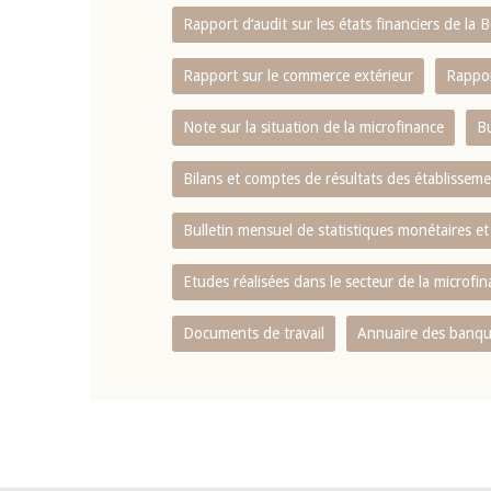
Rapport d‘audit sur les états financiers de la
Rapport sur le commerce extérieur
Rappor
Note sur la situation de la microfinance
Bu
Bilans et comptes de résultats des établissem
Bulletin mensuel de statistiques monétaires et
Etudes réalisées dans le secteur de la microfi
Documents de travail
Annuaire des banque