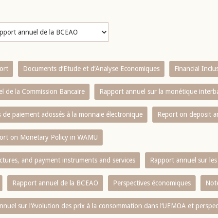
ort
Documents d’Etude et d’Analyse Economiques
Financial Incl
l de la Commission Bancaire
Rapport annuel sur la monétique inter
es de paiement adossés à la monnaie électronique
Report on deposit 
ort on Monetary Policy in WAMU
ctures, and payment instruments and services
Rapport annuel sur les 
Rapport annuel de la BCEAO
Perspectives économiques
Note
nnuel sur l‘évolution des prix à la consommation dans l‘UEMOA et perspec