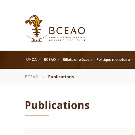
Skip
to
main
content
UMOA
BCEAO
Billets et pièces
Politique monétaire
Fil
BCEAO
Publications
d'Ariane
Publications