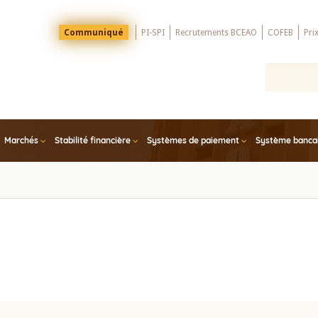
Menu
Communiqué
PI-SPI
Recrutements BCEAO
COFEB
Pri
Top
Marchés
Stabilité financière
Systèmes de paiement
Système bancair