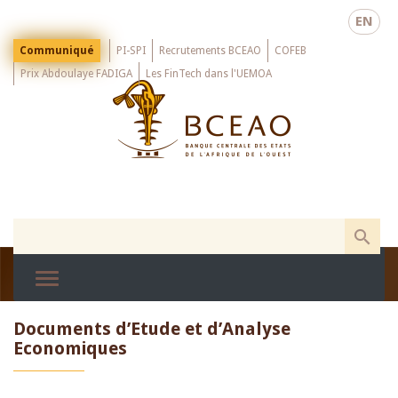
Skip
EN
to
main
Menu
Communiqué
PI-SPI
Recrutements BCEAO
COFEB
Top
content
Prix Abdoulaye FADIGA
Les FinTech dans l'UEMOA
Documents d’Etude et d’Analyse
Economiques