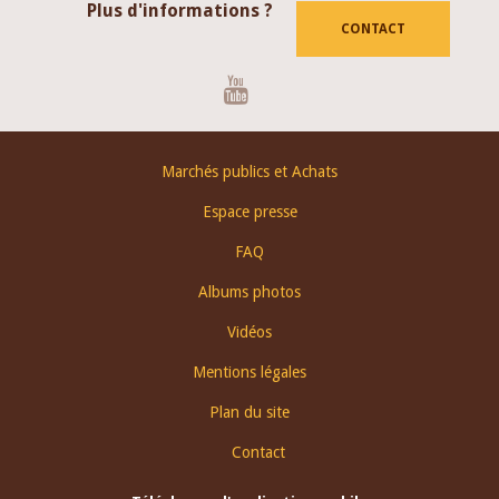
Plus d'informations ?
CONTACT
Youtube
Footer
Marchés publics et Achats
menu
Espace presse
FAQ
Albums photos
Vidéos
Mentions légales
Plan du site
Contact