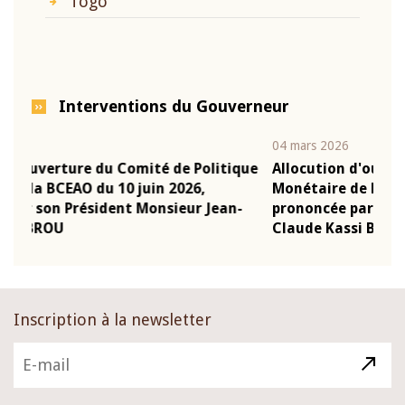
Togo
Interventions du Gouverneur
04 mars 2026
22 
tique
Allocution d'ouverture du Comité de Politique
Mo
Monétaire de la BCEAO du 4 mars 2026,
Ka
an-
prononcée par son Président Monsieur Jean-
pr
Claude Kassi BROU
B
Inscription à la newsletter