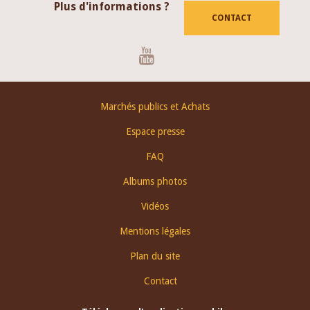
Plus d'informations ?
CONTACT
Youtube
Footer
Marchés publics et Achats
menu
Espace presse
FAQ
Albums photos
Vidéos
Mentions légales
Plan du site
Contact