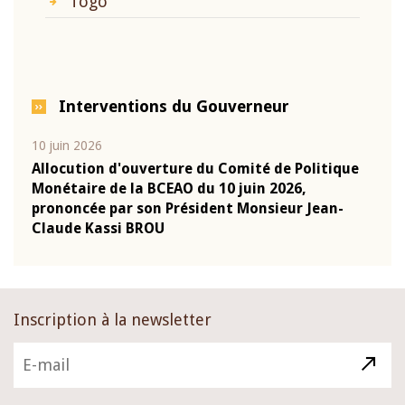
Togo
Interventions du Gouverneur
10 juin 2026
04 m
e
Allocution d'ouverture du Comité de Politique
Allo
Monétaire de la BCEAO du 10 juin 2026,
Moné
prononcée par son Président Monsieur Jean-
pron
Claude Kassi BROU
Clau
Inscription à la newsletter