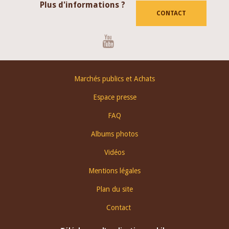
Plus d'informations ?
CONTACT
Youtube
Footer
Marchés publics et Achats
menu
Espace presse
FAQ
Albums photos
Vidéos
Mentions légales
Plan du site
Contact