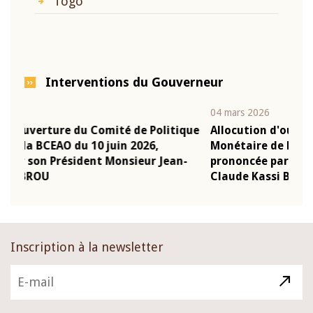
Togo
Interventions du Gouverneur
04 mars 2026
22 
tique
Allocution d'ouverture du Comité de Politique
Mo
Monétaire de la BCEAO du 4 mars 2026,
Ka
an-
prononcée par son Président Monsieur Jean-
pr
Claude Kassi BROU
B
Inscription à la newsletter