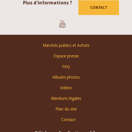
Plus d'informations ?
CONTACT
Youtube
Footer
Marchés publics et Achats
menu
Espace presse
FAQ
Albums photos
Vidéos
Mentions légales
Plan du site
Contact