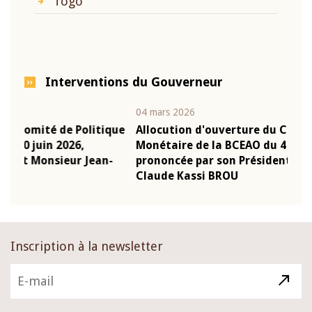
Togo
Interventions du Gouverneur
04 mars 2026
22 ju
que
Allocution d'ouverture du Comité de Politique
Mot
Monétaire de la BCEAO du 4 mars 2026,
Kas
-
prononcée par son Président Monsieur Jean-
pré
Claude Kassi BROU
BCE
Inscription à la newsletter