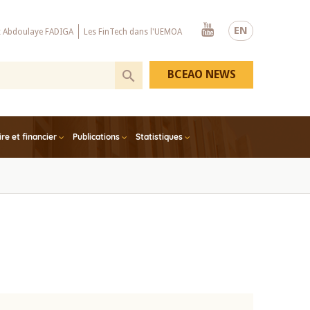
Youtube
EN
x Abdoulaye FADIGA
Les FinTech dans l'UEMOA
BCEAO NEWS
e et financier
Publications
Statistiques