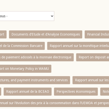
ort
Documents d’Etude et d’Analyse Economiques
Financial Incl
l de la Commission Bancaire
Rapport annuel sur la monétique inter
es de paiement adossés à la monnaie électronique
Report on deposit 
ort on Monetary Policy in WAMU
ctures, and payment instruments and services
Rapport annuel sur les 
Rapport annuel de la BCEAO
Perspectives économiques
Note
nnuel sur l‘évolution des prix à la consommation dans l‘UEMOA et perspec