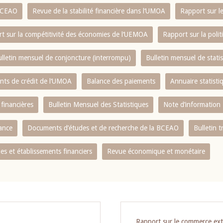
 BCEAO
Revue de la stabilité financière dans l‘UMOA
Rapport sur l
t sur la compétitivité des économies de l‘UEMOA
Rapport sur la poli
lletin mensuel de conjoncture (interrompu)
Bulletin mensuel de stat
ents de crédit de l‘UMOA
Balance des paiements
Annuaire statisti
 financières
Bulletin Mensuel des Statistiques
Note d’information
nance
Documents d’études et de recherche de la BCEAO
Bulletin t
s et établissements financiers
Revue économique et monétaire
Rapport sur le commerce ext