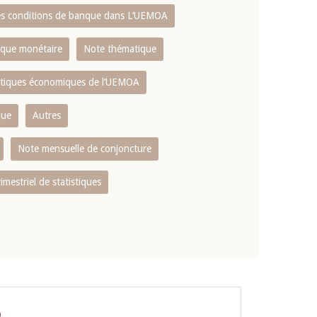
es conditions de banque dans L‘UEMOA
tique monétaire
Note thématique
istiques économiques de l‘UEMOA
que
Autres
Note mensuelle de conjoncture
rimestriel de statistiques
O