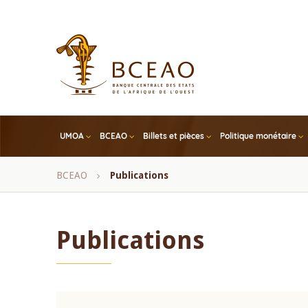
Skip
to
main
content
UMOA
BCEAO
Billets et pièces
Politique monétaire
Fil
BCEAO
Publications
d'Ariane
Publications