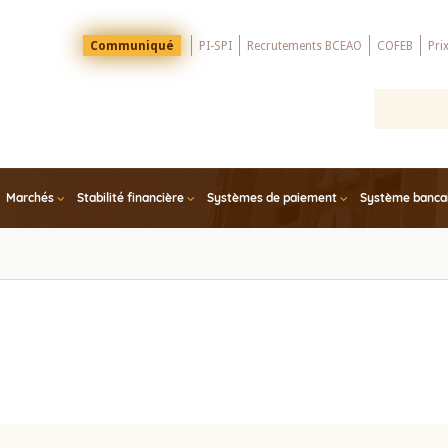
Menu
Communiqué
PI-SPI
Recrutements BCEAO
COFEB
Pri
Top
Marchés
Stabilité financière
Systèmes de paiement
Système bancair