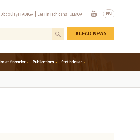
Youtube
EN
x Abdoulaye FADIGA
Les FinTech dans l'UEMOA
BCEAO NEWS
e et financier
Publications
Statistiques