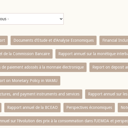
ort
Documents d’Etude et d’Analyse Economiques
Financial Incl
l de la Commission Bancaire
Rapport annuel sur la monétique inter
es de paiement adossés à la monnaie électronique
Report on deposit 
ort on Monetary Policy in WAMU
ctures, and payment instruments and services
Rapport annuel sur les 
Rapport annuel de la BCEAO
Perspectives économiques
Note
nnuel sur l‘évolution des prix à la consommation dans l‘UEMOA et perspec