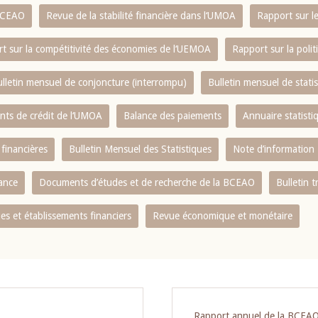
 BCEAO
Revue de la stabilité financière dans l‘UMOA
Rapport sur l
t sur la compétitivité des économies de l‘UEMOA
Rapport sur la poli
lletin mensuel de conjoncture (interrompu)
Bulletin mensuel de stat
ents de crédit de l‘UMOA
Balance des paiements
Annuaire statisti
 financières
Bulletin Mensuel des Statistiques
Note d’information
nance
Documents d’études et de recherche de la BCEAO
Bulletin t
s et établissements financiers
Revue économique et monétaire
Rapport annuel de la BCEA