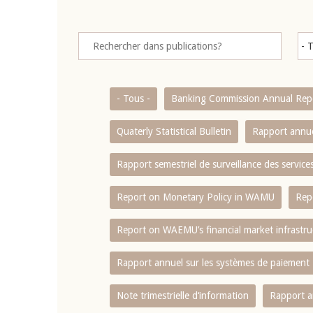
- Tous -
Banking Commission Annual Rep
Quaterly Statistical Bulletin
Rapport annue
Rapport semestriel de surveillance des servic
Report on Monetary Policy in WAMU
Rep
Report on WAEMU’s financial market infrastru
Rapport annuel sur les systèmes de paiement
Note trimestrielle d‘information
Rapport a