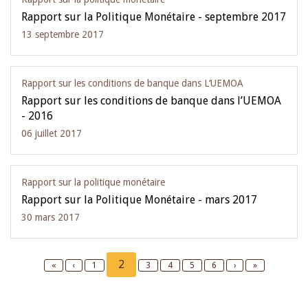
Rapport sur la Politique Monétaire - septembre 2017
13 septembre 2017
Rapport sur les conditions de banque dans L‘UEMOA
Rapport sur les conditions de banque dans l’UEMOA
- 2016
06 juillet 2017
Rapport sur la politique monétaire
Rapport sur la Politique Monétaire - mars 2017
30 mars 2017
Pagination
Current
2
First
«
Previous
‹
Page
1
Page
3
Page
4
Page
5
Page
6
Next
›
Last
»
page
page
page
page
page