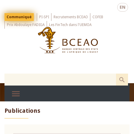
Skip
EN
to
main
Menu
Communiqué
PI-SPI
Recrutements BCEAO
COFEB
Top
content
Prix Abdoulaye FADIGA
Les FinTech dans l'UEMOA
Publications