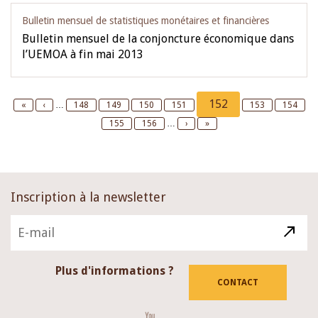
Bulletin mensuel de statistiques monétaires et financières
Bulletin mensuel de la conjoncture économique dans
l’UEMOA à fin mai 2013
Pagination
Current
152
First
«
Previous
‹
…
Page
148
Page
149
Page
150
Page
151
Page
153
Page
154
page
page
page
Page
155
Page
156
…
Next
›
Last
»
page
page
Inscription à la newsletter
Plus d'informations ?
CONTACT
Youtube