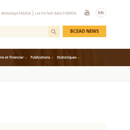
Youtube
EN
x Abdoulaye FADIGA
Les FinTech dans l'UEMOA
BCEAO NEWS
e et financier
Publications
Statistiques