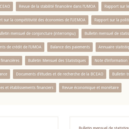
 BCEAO
Revue de la stabilité financière dans l‘UMOA
Rapport sur l
t sur la compétitivité des économies de l‘UEMOA
Rapport sur la poli
lletin mensuel de conjoncture (interrompu)
Bulletin mensuel de stat
ents de crédit de l‘UMOA
Balance des paiements
Annuaire statisti
 financières
Bulletin Mensuel des Statistiques
Note d’information
nance
Documents d’études et de recherche de la BCEAO
Bulletin t
s et établissements financiers
Revue économique et monétaire
Bulletin mensuel de statistiq