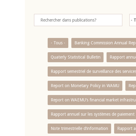
- Tous -
Banking Commission Annual Rep
Quaterly Statistical Bulletin
Rapport annue
Rapport semestriel de surveillance des servic
Report on Monetary Policy in WAMU
Rep
Report on WAEMU’s financial market infrastru
Rapport annuel sur les systèmes de paiement
Note trimestrielle d‘information
Rapport a