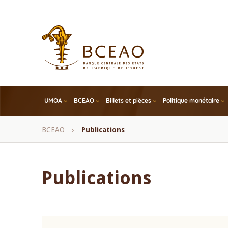
Skip
to
main
content
UMOA
BCEAO
Billets et pièces
Politique monétaire
Fil
BCEAO
Publications
d'Ariane
Publications