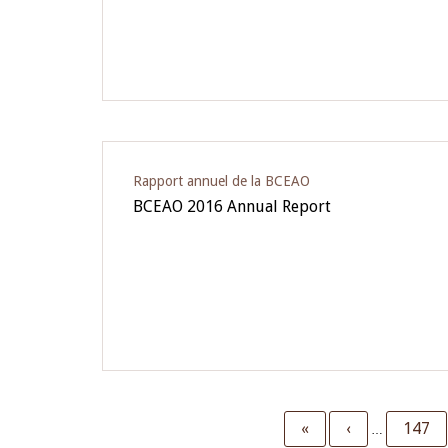
Rapport annuel de la BCEAO
BCEAO 2016 Annual Report
First
«
Previous
‹
Page
147
…