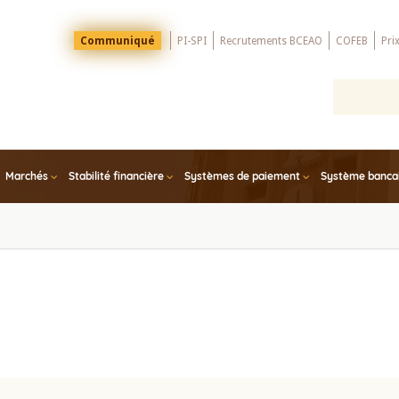
Menu
Communiqué
PI-SPI
Recrutements BCEAO
COFEB
Pri
Top
Marchés
Stabilité financière
Systèmes de paiement
Système bancair