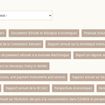
ort
Documents d’Etude et d’Analyse Economiques
Financial Incl
l de la Commission Bancaire
Rapport annuel sur la monétique inter
es de paiement adossés à la monnaie électronique
Report on deposit 
ort on Monetary Policy in WAMU
ctures, and payment instruments and services
Rapport annuel sur les 
Rapport annuel de la BCEAO
Perspectives économiques
Note
nnuel sur l‘évolution des prix à la consommation dans l‘UEMOA et perspec