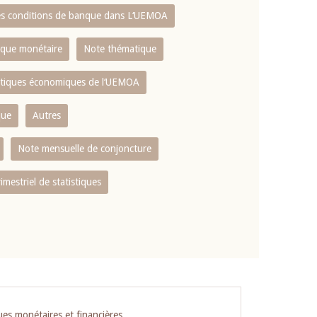
es conditions de banque dans L‘UEMOA
tique monétaire
Note thématique
istiques économiques de l‘UEMOA
que
Autres
Note mensuelle de conjoncture
rimestriel de statistiques
ues monétaires et financières