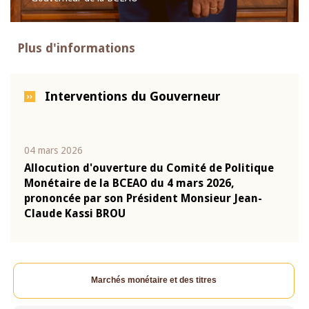
Plus d'informations
Interventions du Gouverneur
04 mars 2026
22 ju
que
Allocution d'ouverture du Comité de Politique
Mot 
Monétaire de la BCEAO du 4 mars 2026,
Kass
-
prononcée par son Président Monsieur Jean-
prés
Claude Kassi BROU
BCE
Marchés monétaire et des titres