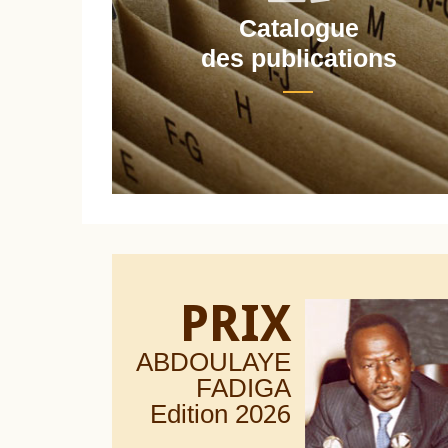
Catalogue
nt
des publications
PRIX
ABDOULAYE
FADIGA
Edition 20
26