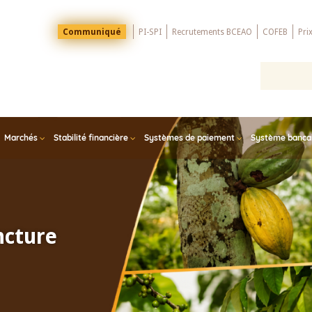
Menu
Communiqué
PI-SPI
Recrutements BCEAO
COFEB
Pri
Top
Marchés
Stabilité financière
Systèmes de paiement
Système bancair
ncture