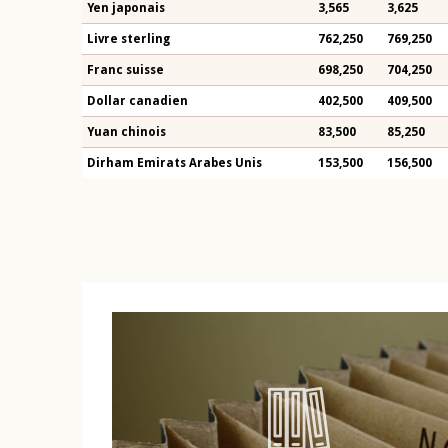
Yen japonais
3,565
3,625
Livre sterling
762,250
769,250
Franc suisse
698,250
704,250
Dollar canadien
402,500
409,500
Yuan chinois
83,500
85,250
Dirham Emirats Arabes Unis
153,500
156,500