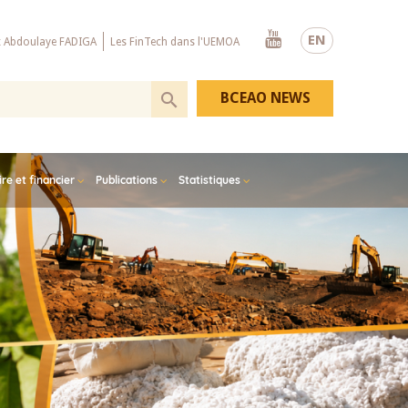
Youtube
EN
x Abdoulaye FADIGA
Les FinTech dans l'UEMOA
BCEAO NEWS
e et financier
Publications
Statistiques