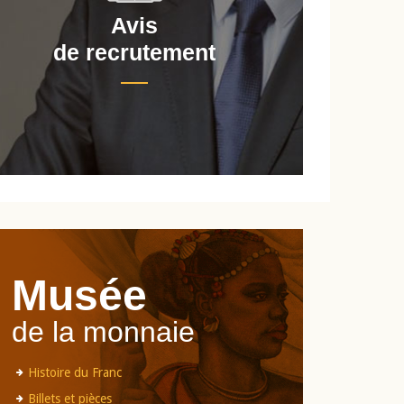
Avis
de recrutement
d
Musée
de la monnaie
Histoire du Franc
Billets et pièces