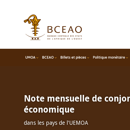
Skip
to
main
content
UMOA
BCEAO
Billets et pièces
Politique monétaire
Note mensuelle de conjo
économique
dans les pays de l'UEMOA