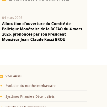
04 mars 2026
22 juillet 2026
Allocution d'ouverture du Comité de
Mot introduc
n
Politique Monétaire de la BCEAO du 4 mars
Claude Kassi
2026, prononcée par son Président
présentation
Monsieur Jean-Claude Kassi BROU
BCEAO
Voir aussi
Evolution du marché interbancaire
Systèmes Financiers Décentralisés