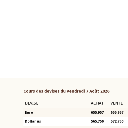
22 juillet 2026
ouverture du Comité de
Mot introductif du Gouvern
étaire de la BCEAO du 4 mars
Claude Kassi BROU lors de l
ée par son Président
présentation du rapport ann
n-Claude Kassi BROU
BCEAO
Cours des devises du vendredi 7 Août 2026
DEVISE
ACHAT
VENTE
Euro
655,957
655,957
Dollar us
565,750
572,750