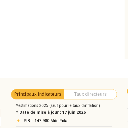
10 juin 2026
eur Jean-
Allocution d'ouverture du Comité de
a cérémonie de
Politique Monétaire de la BCEAO du 10 jui
uel 2025 de la
2026, prononcée par son Président
Monsieur Jean-Claude Kassi BROU
Principaux indicateurs
Taux directeurs
*estimations 2025 (sauf pour le taux d’inflation)
* Date de mise à jour : 17 juin 2026
PIB : 147 960 Mds Fcfa