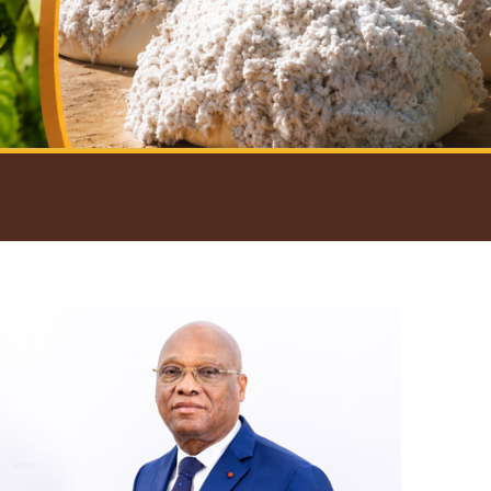
introductif du Gouverneur
Open
configuration
options