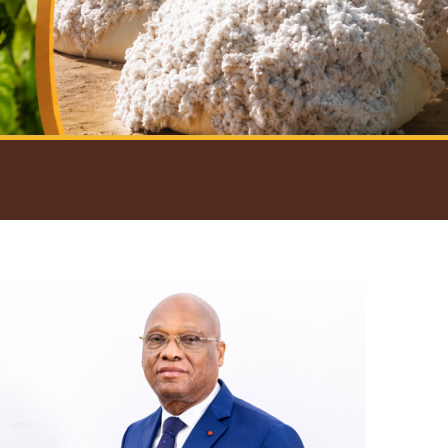
introductif du Gouverneur
Open
configuration
options