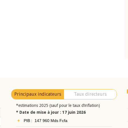
10 juin 2026
eur Jean-
Allocution d'ouverture du Comité de
a cérémonie de
Politique Monétaire de la BCEAO du 10 jui
uel 2025 de la
2026, prononcée par son Président
Monsieur Jean-Claude Kassi BROU
Principaux indicateurs
Taux directeurs
*estimations 2025 (sauf pour le taux d’inflation)
* Date de mise à jour : 17 juin 2026
PIB : 147 960 Mds Fcfa