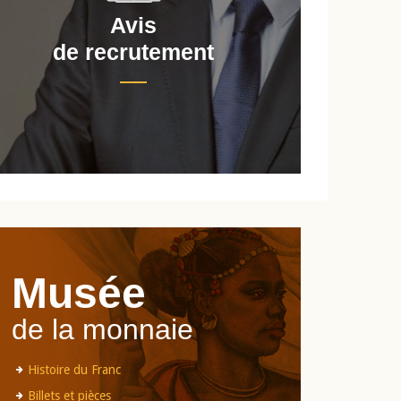
Avis
de recrutement
d
Musée
de la monnaie
Histoire du Franc
Billets et pièces