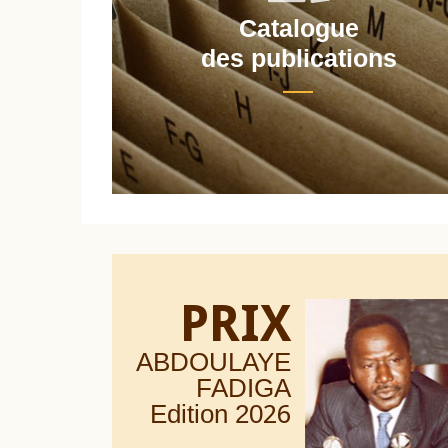
Catalogue
nt
des publications
PRIX
ABDOULAYE
FADIGA
Edition 20
26