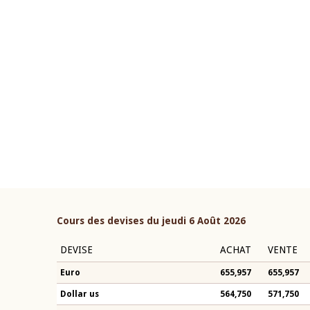
22 juillet 2026
ouverture du Comité de
Mot introductif du Gouvern
étaire de la BCEAO du 4 mars
Claude Kassi BROU lors de l
ée par son Président
présentation du rapport ann
n-Claude Kassi BROU
BCEAO
Cours des devises du jeudi 6 Août 2026
DEVISE
ACHAT
VENTE
Euro
655,957
655,957
Dollar us
564,750
571,750