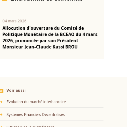
04 mars 2026
22 juillet 2026
Allocution d'ouverture du Comité de
Mot introduc
n
Politique Monétaire de la BCEAO du 4 mars
Claude Kassi
2026, prononcée par son Président
présentation
Monsieur Jean-Claude Kassi BROU
BCEAO
Voir aussi
Evolution du marché interbancaire
Systèmes Financiers Décentralisés