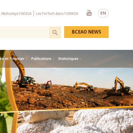
Youtube
EN
x Abdoulaye FADIGA
Les FinTech dans l'UEMOA
BCEAO NEWS
e et financier
Publications
Statistiques