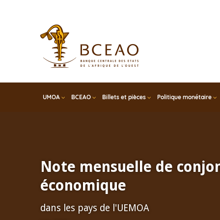
Skip
to
main
content
UMOA
BCEAO
Billets et pièces
Politique monétaire
Note mensuelle de conjo
économique
dans les pays de l'UEMOA