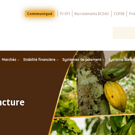
Menu
Communiqué
PI-SPI
Recrutements BCEAO
COFEB
Pri
Top
Marchés
Stabilité financière
Systèmes de paiement
Système bancair
ncture