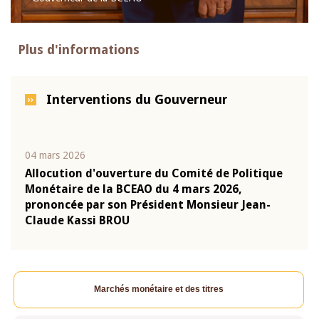
Plus d'informations
Interventions du Gouverneur
04 mars 2026
22 ju
que
Allocution d'ouverture du Comité de Politique
Mot 
Monétaire de la BCEAO du 4 mars 2026,
Kass
-
prononcée par son Président Monsieur Jean-
prés
Claude Kassi BROU
BCE
Marchés monétaire et des titres