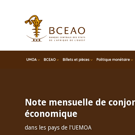
Skip
to
main
content
UMOA
BCEAO
Billets et pièces
Politique monétaire
Note mensuelle de conjo
économique
dans les pays de l'UEMOA