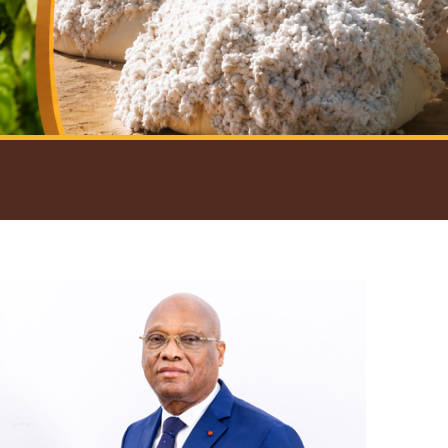
introductif du Gouverneur
Open
configuration
options