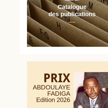
Catalogue
nt
des publications
PRIX
ABDOULAYE
FADIGA
Edition 20
26