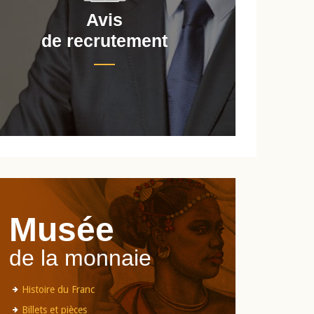
Avis
de recrutement
d
Musée
de la monnaie
Histoire du Franc
Billets et pièces