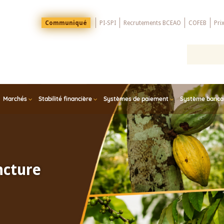
Menu
Communiqué
PI-SPI
Recrutements BCEAO
COFEB
Pri
Top
Marchés
Stabilité financière
Systèmes de paiement
Système bancair
ncture