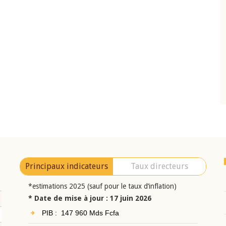
10 juin 2026
eur Jean-
Allocution d'ouverture du Comité de
a cérémonie de
Politique Monétaire de la BCEAO du 10 jui
uel 2025 de la
2026, prononcée par son Président
Monsieur Jean-Claude Kassi BROU
Principaux indicateurs
Taux directeurs
*estimations 2025 (sauf pour le taux d’inflation)
* Date de mise à jour : 17 juin 2026
PIB : 147 960 Mds Fcfa