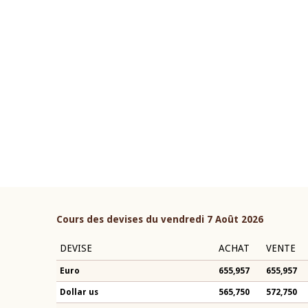
22 juillet 2026
ouverture du Comité de
Mot introductif du Gouvern
étaire de la BCEAO du 4 mars
Claude Kassi BROU lors de l
ée par son Président
présentation du rapport ann
n-Claude Kassi BROU
BCEAO
Cours des devises du vendredi 7 Août 2026
DEVISE
ACHAT
VENTE
Euro
655,957
655,957
Dollar us
565,750
572,750