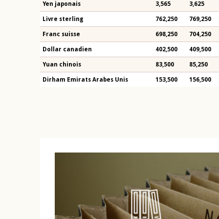
Yen japonais
3,565
3,625
Livre sterling
762,250
769,250
Franc suisse
698,250
704,250
Dollar canadien
402,500
409,500
Yuan chinois
83,500
85,250
Dirham Emirats Arabes Unis
153,500
156,500