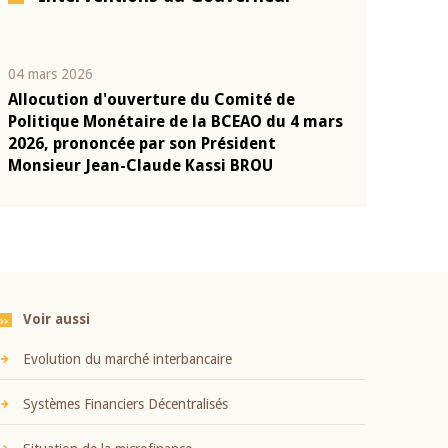
04 mars 2026
22 juillet 2026
Allocution d'ouverture du Comité de
Mot introduc
n
Politique Monétaire de la BCEAO du 4 mars
Claude Kassi
2026, prononcée par son Président
présentation
Monsieur Jean-Claude Kassi BROU
BCEAO
Voir aussi
Evolution du marché interbancaire
Systèmes Financiers Décentralisés