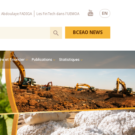
Youtube
EN
x Abdoulaye FADIGA
Les FinTech dans l'UEMOA
BCEAO NEWS
e et financier
Publications
Statistiques