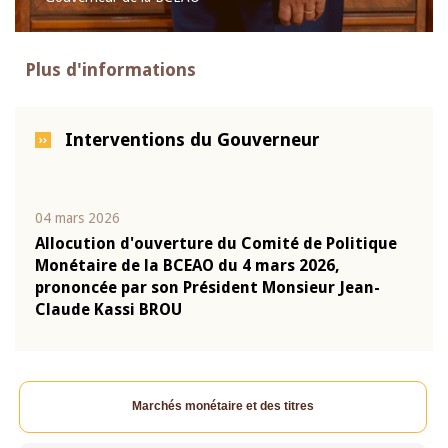
Plus d'informations
Interventions du Gouverneur
04 mars 2026
22 ju
que
Allocution d'ouverture du Comité de Politique
Mot 
Monétaire de la BCEAO du 4 mars 2026,
Kass
-
prononcée par son Président Monsieur Jean-
prés
Claude Kassi BROU
BCE
Marchés monétaire et des titres