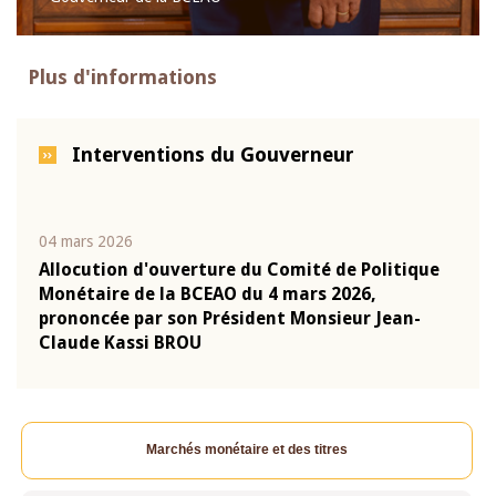
Plus d'informations
Interventions du Gouverneur
04 mars 2026
22 ju
que
Allocution d'ouverture du Comité de Politique
Mot 
Monétaire de la BCEAO du 4 mars 2026,
Kass
-
prononcée par son Président Monsieur Jean-
prés
Claude Kassi BROU
BCE
Marchés monétaire et des titres