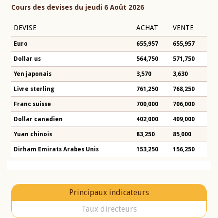
Cours des devises du jeudi 6 Août 2026
DEVISE
ACHAT
VENTE
Euro
655,957
655,957
Dollar us
564,750
571,750
Yen japonais
3,570
3,630
Livre sterling
761,250
768,250
Franc suisse
700,000
706,000
Dollar canadien
402,000
409,000
Yuan chinois
83,250
85,000
Dirham Emirats Arabes Unis
153,250
156,250
Principaux indicateurs
Taux directeurs