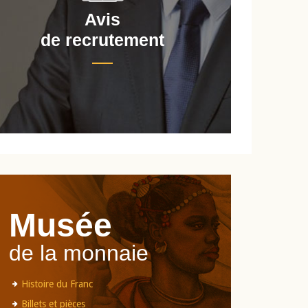
Avis
de recrutement
d
Musée
de la monnaie
Histoire du Franc
Billets et pièces