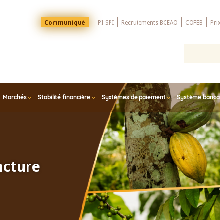
Menu
Communiqué
PI-SPI
Recrutements BCEAO
COFEB
Pri
Top
Marchés
Stabilité financière
Systèmes de paiement
Système bancair
ncture