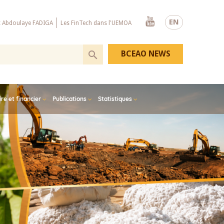
Youtube
EN
x Abdoulaye FADIGA
Les FinTech dans l'UEMOA
BCEAO NEWS
e et financier
Publications
Statistiques