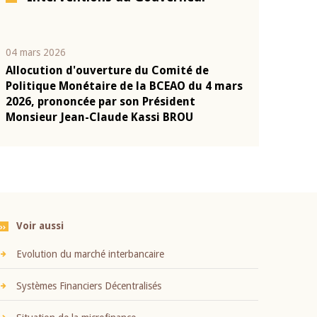
04 mars 2026
22 juillet 2026
Allocution d'ouverture du Comité de
Mot introduc
n
Politique Monétaire de la BCEAO du 4 mars
Claude Kassi
2026, prononcée par son Président
présentation
Monsieur Jean-Claude Kassi BROU
BCEAO
Voir aussi
Evolution du marché interbancaire
Systèmes Financiers Décentralisés