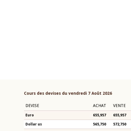
22 juillet 2026
ouverture du Comité de
Mot introductif du Gouvern
étaire de la BCEAO du 4 mars
Claude Kassi BROU lors de l
ée par son Président
présentation du rapport ann
n-Claude Kassi BROU
BCEAO
Cours des devises du vendredi 7 Août 2026
DEVISE
ACHAT
VENTE
Euro
655,957
655,957
Dollar us
565,750
572,750