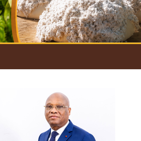
introductif du Gouverneur
Open
configuration
options