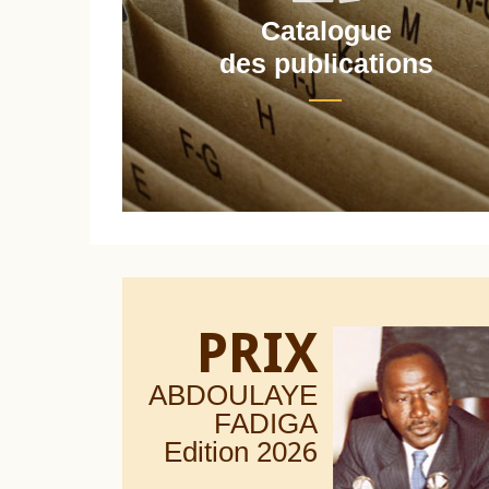
Catalogue
nt
des publications
PRIX
ABDOULAYE
FADIGA
Edition 20
26