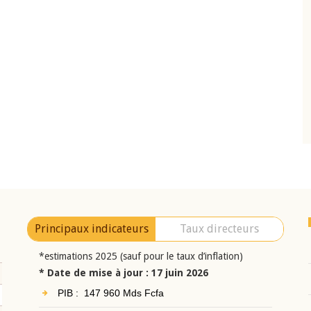
10 juin 2026
eur Jean-
Allocution d'ouverture du Comité de
a cérémonie de
Politique Monétaire de la BCEAO du 10 jui
uel 2025 de la
2026, prononcée par son Président
Monsieur Jean-Claude Kassi BROU
Principaux indicateurs
Taux directeurs
*estimations 2025 (sauf pour le taux d’inflation)
* Date de mise à jour : 17 juin 2026
PIB : 147 960 Mds Fcfa