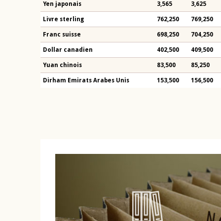
Yen japonais
3,565
3,625
Livre sterling
762,250
769,250
Franc suisse
698,250
704,250
Dollar canadien
402,500
409,500
Yuan chinois
83,500
85,250
Dirham Emirats Arabes Unis
153,500
156,500