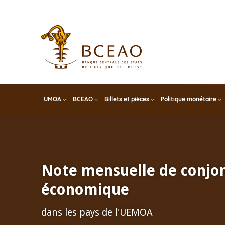
Skip
to
main
content
UMOA
BCEAO
Billets et pièces
Politique monétaire
Note mensuelle de conjo
économique
dans les pays de l'UEMOA