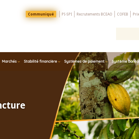
Menu
Communiqué
PI-SPI
Recrutements BCEAO
COFEB
Pri
Top
Marchés
Stabilité financière
Systèmes de paiement
Système bancair
ncture