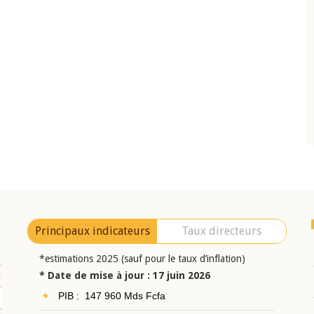
10 juin 2026
eur Jean-
Allocution d'ouverture du Comité de
a cérémonie de
Politique Monétaire de la BCEAO du 10 jui
uel 2025 de la
2026, prononcée par son Président
Monsieur Jean-Claude Kassi BROU
Principaux indicateurs
Taux directeurs
*estimations 2025 (sauf pour le taux d’inflation)
* Date de mise à jour : 17 juin 2026
PIB : 147 960 Mds Fcfa