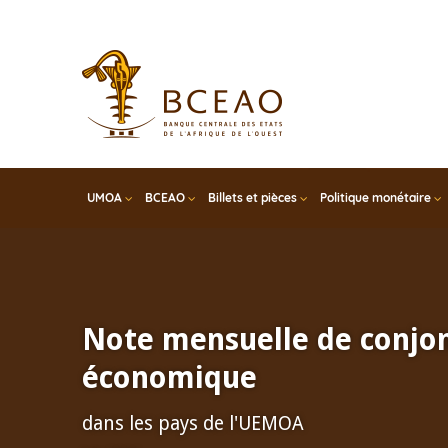
Skip
to
main
content
UMOA
BCEAO
Billets et pièces
Politique monétaire
Note mensuelle de conjo
économique
dans les pays de l'UEMOA