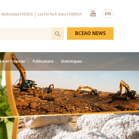
Youtube
EN
x Abdoulaye FADIGA
Les FinTech dans l'UEMOA
BCEAO NEWS
e et financier
Publications
Statistiques