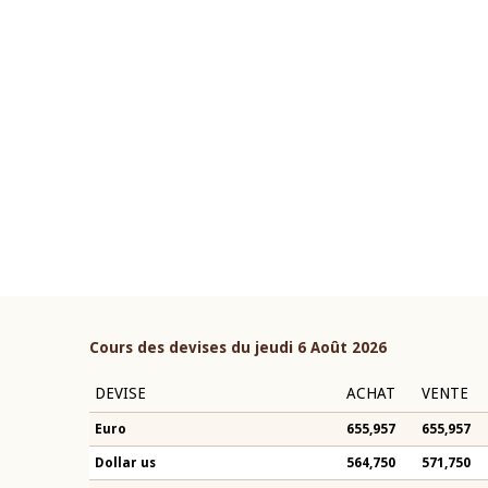
22 juillet 2026
ouverture du Comité de
Mot introductif du Gouvern
étaire de la BCEAO du 4 mars
Claude Kassi BROU lors de l
ée par son Président
présentation du rapport ann
n-Claude Kassi BROU
BCEAO
Cours des devises du jeudi 6 Août 2026
DEVISE
ACHAT
VENTE
Euro
655,957
655,957
Dollar us
564,750
571,750