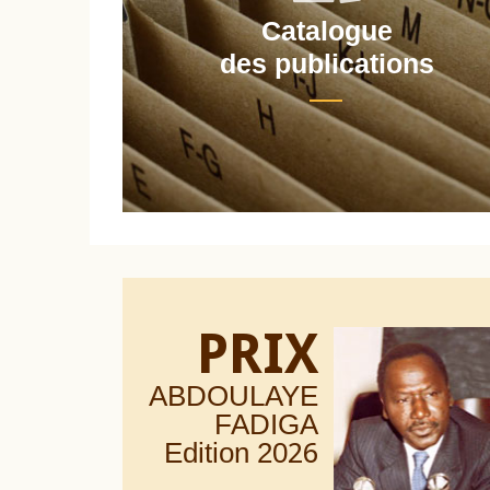
Catalogue
nt
des publications
PRIX
ABDOULAYE
FADIGA
Edition 20
26