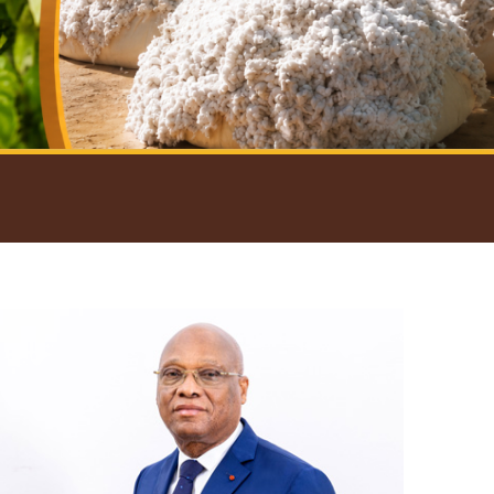
introductif du Gouverneur
Open
configuration
options