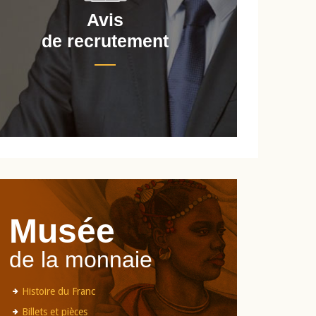
Avis
de recrutement
d
Musée
de la monnaie
Histoire du Franc
Billets et pièces