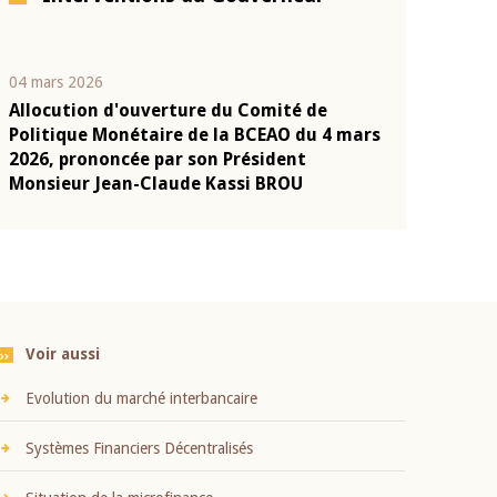
04 mars 2026
22 juillet 2026
Allocution d'ouverture du Comité de
Mot introduc
n
Politique Monétaire de la BCEAO du 4 mars
Claude Kassi
2026, prononcée par son Président
présentation
Monsieur Jean-Claude Kassi BROU
BCEAO
Voir aussi
Evolution du marché interbancaire
Systèmes Financiers Décentralisés