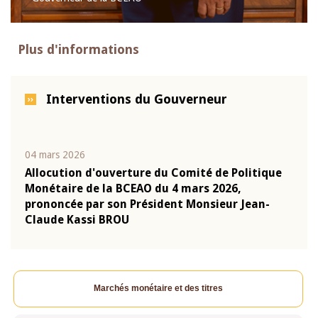
Plus d'informations
Interventions du Gouverneur
04 mars 2026
22 ju
que
Allocution d'ouverture du Comité de Politique
Mot 
Monétaire de la BCEAO du 4 mars 2026,
Kass
-
prononcée par son Président Monsieur Jean-
prés
Claude Kassi BROU
BCE
Marchés monétaire et des titres