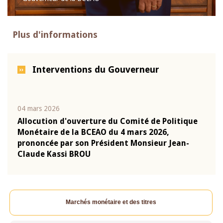
Plus d'informations
Interventions du Gouverneur
04 mars 2026
22 ju
que
Allocution d'ouverture du Comité de Politique
Mot 
Monétaire de la BCEAO du 4 mars 2026,
Kass
-
prononcée par son Président Monsieur Jean-
prés
Claude Kassi BROU
BCE
Marchés monétaire et des titres