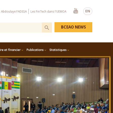
Youtube
EN
x Abdoulaye FADIGA
Les FinTech dans l'UEMOA
BCEAO NEWS
e et financier
Publications
Statistiques