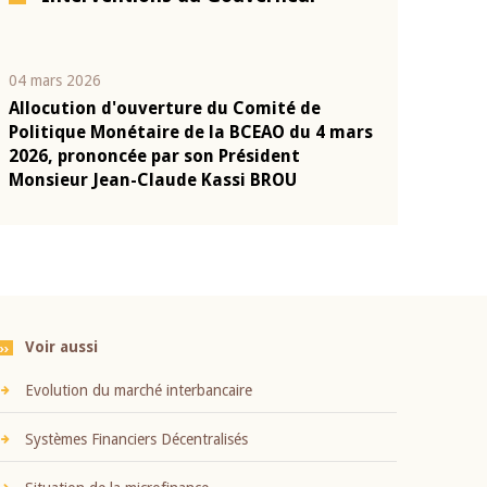
04 mars 2026
22 juillet 2026
Allocution d'ouverture du Comité de
Mot introduc
n
Politique Monétaire de la BCEAO du 4 mars
Claude Kassi
2026, prononcée par son Président
présentation
Monsieur Jean-Claude Kassi BROU
BCEAO
Voir aussi
Evolution du marché interbancaire
Systèmes Financiers Décentralisés