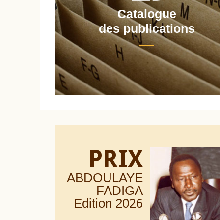
Catalogue
nt
des publications
PRIX
ABDOULAYE
FADIGA
Edition 20
26