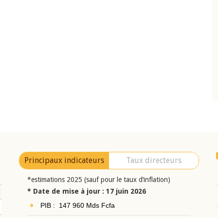
10 juin 2026
eur Jean-
Allocution d'ouverture du Comité de
a cérémonie de
Politique Monétaire de la BCEAO du 10 jui
uel 2025 de la
2026, prononcée par son Président
Monsieur Jean-Claude Kassi BROU
Principaux indicateurs
Taux directeurs
*estimations 2025 (sauf pour le taux d’inflation)
* Date de mise à jour : 17 juin 2026
PIB : 147 960 Mds Fcfa