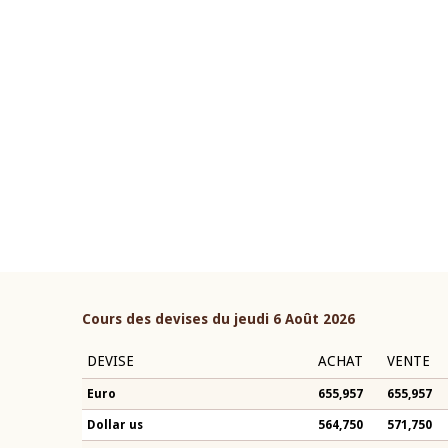
22 juillet 2026
ouverture du Comité de
Mot introductif du Gouvern
étaire de la BCEAO du 4 mars
Claude Kassi BROU lors de l
ée par son Président
présentation du rapport ann
n-Claude Kassi BROU
BCEAO
Cours des devises du jeudi 6 Août 2026
DEVISE
ACHAT
VENTE
Euro
655,957
655,957
Dollar us
564,750
571,750