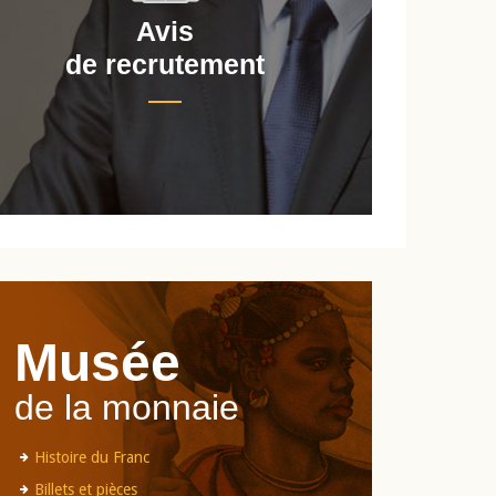
Avis
de recrutement
d
Musée
de la monnaie
Histoire du Franc
Billets et pièces