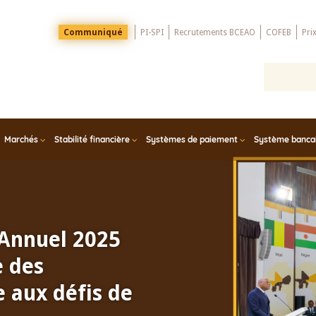
Menu
Communiqué
PI-SPI
Recrutements BCEAO
COFEB
Pri
Top
Marchés
Stabilité financière
Systèmes de paiement
Système bancair
 Annuel 2025
e des
 aux défis de