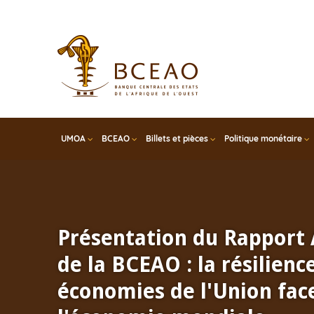
Skip
to
main
content
UMOA
BCEAO
Billets et pièces
Politique monétaire
Présentation du Rapport
de la BCEAO : la résilienc
économies de l'Union face