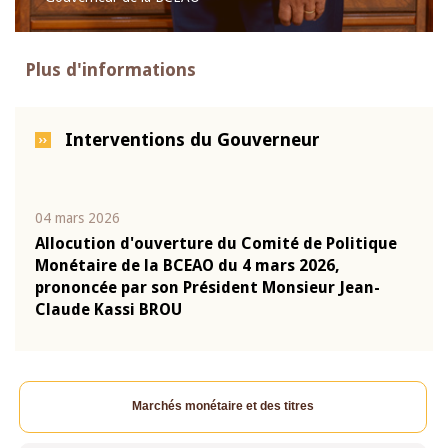
Plus d'informations
Interventions du Gouverneur
04 mars 2026
22 ju
que
Allocution d'ouverture du Comité de Politique
Mot 
Monétaire de la BCEAO du 4 mars 2026,
Kass
-
prononcée par son Président Monsieur Jean-
prés
Claude Kassi BROU
BCE
Marchés monétaire et des titres