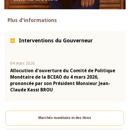
Plus d'informations
Interventions du Gouverneur
04 mars 2026
22 ju
que
Allocution d'ouverture du Comité de Politique
Mot 
Monétaire de la BCEAO du 4 mars 2026,
Kass
-
prononcée par son Président Monsieur Jean-
prés
Claude Kassi BROU
BCE
Marchés monétaire et des titres