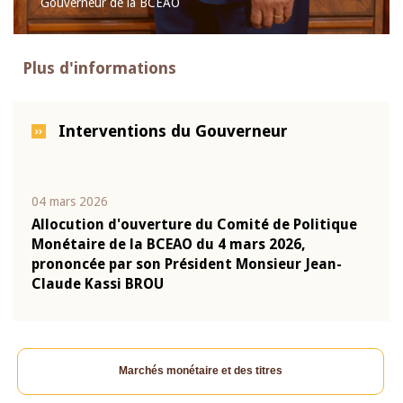
Gouverneur de la BCEAO
Plus d'informations
Interventions du Gouverneur
04 mars 2026
22 ju
que
Allocution d'ouverture du Comité de Politique
Mot 
Monétaire de la BCEAO du 4 mars 2026,
Kass
-
prononcée par son Président Monsieur Jean-
prés
Claude Kassi BROU
BCE
Marchés monétaire et des titres