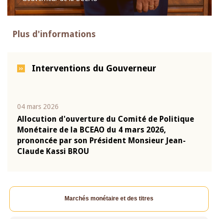
Plus d'informations
Interventions du Gouverneur
04 mars 2026
22 ju
que
Allocution d'ouverture du Comité de Politique
Mot 
Monétaire de la BCEAO du 4 mars 2026,
Kass
-
prononcée par son Président Monsieur Jean-
prés
Claude Kassi BROU
BCE
Marchés monétaire et des titres