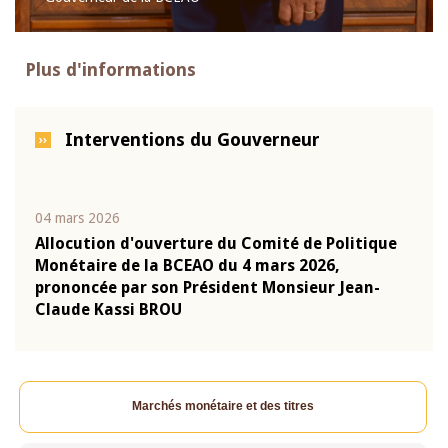
Plus d'informations
Interventions du Gouverneur
04 mars 2026
22 ju
que
Allocution d'ouverture du Comité de Politique
Mot 
Monétaire de la BCEAO du 4 mars 2026,
Kass
-
prononcée par son Président Monsieur Jean-
prés
Claude Kassi BROU
BCE
Marchés monétaire et des titres