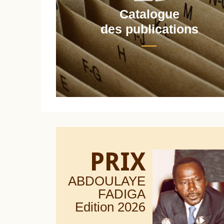
Catalogue
nt
des publications
PRIX
ABDOULAYE
FADIGA
Edition 20
26