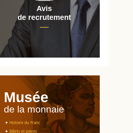
Avis
de recrutement
d
Musée
de la monnaie
Histoire du Franc
Billets et pièces