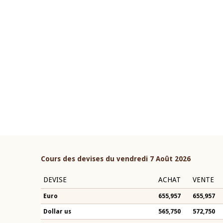
22 juillet 2026
ouverture du Comité de
Mot introductif du Gouvern
étaire de la BCEAO du 4 mars
Claude Kassi BROU lors de l
ée par son Président
présentation du rapport ann
n-Claude Kassi BROU
BCEAO
Cours des devises du vendredi 7 Août 2026
DEVISE
ACHAT
VENTE
Euro
655,957
655,957
Dollar us
565,750
572,750