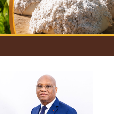
introductif du Gouverneur
Open
configuration
options