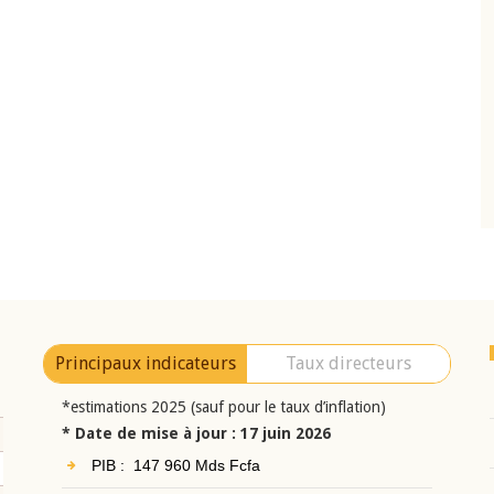
10 juin 2026
eur Jean-
Allocution d'ouverture du Comité de
a cérémonie de
Politique Monétaire de la BCEAO du 10 jui
uel 2025 de la
2026, prononcée par son Président
Monsieur Jean-Claude Kassi BROU
Principaux indicateurs
Taux directeurs
*estimations 2025 (sauf pour le taux d’inflation)
* Date de mise à jour : 17 juin 2026
PIB : 147 960 Mds Fcfa