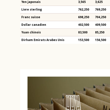
Yen japonais
3,565
3,625
Livre sterling
762,250
769,250
Franc suisse
698,250
704,250
Dollar canadien
402,500
409,500
Yuan chinois
83,500
85,250
Dirham Emirats Arabes Unis
153,500
156,500