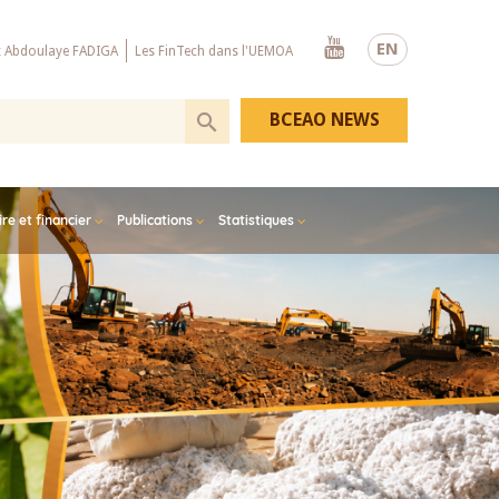
Youtube
EN
x Abdoulaye FADIGA
Les FinTech dans l'UEMOA
BCEAO NEWS
e et financier
Publications
Statistiques