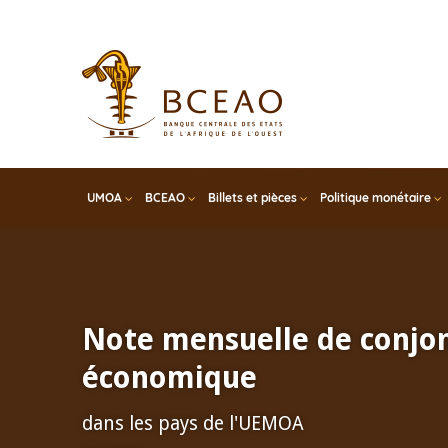
Skip
to
main
content
UMOA
BCEAO
Billets et pièces
Politique monétaire
Note mensuelle de conjo
économique
dans les pays de l'UEMOA