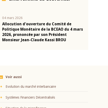
04 mars 2026
22 juillet 2026
Allocution d'ouverture du Comité de
Mot introduc
n
Politique Monétaire de la BCEAO du 4 mars
Claude Kassi
2026, prononcée par son Président
présentation
Monsieur Jean-Claude Kassi BROU
BCEAO
Voir aussi
Evolution du marché interbancaire
Systèmes Financiers Décentralisés