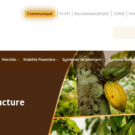
Menu
Communiqué
PI-SPI
Recrutements BCEAO
COFEB
Pri
Top
Marchés
Stabilité financière
Systèmes de paiement
Système bancair
ncture