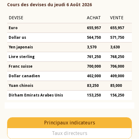
Cours des devises du jeudi 6 Août 2026
DEVISE
ACHAT
VENTE
Euro
655,957
655,957
Dollar us
564,750
571,750
Yen japonais
3,570
3,630
Livre sterling
761,250
768,250
Franc suisse
700,000
706,000
Dollar canadien
402,000
409,000
Yuan chinois
83,250
85,000
Dirham Emirats Arabes Unis
153,250
156,250
Principaux indicateurs
Taux directeurs