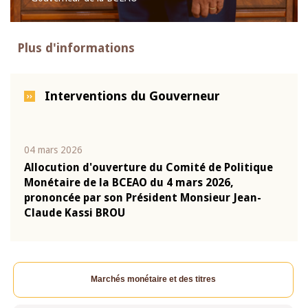
Plus d'informations
Interventions du Gouverneur
04 mars 2026
22 ju
que
Allocution d'ouverture du Comité de Politique
Mot 
Monétaire de la BCEAO du 4 mars 2026,
Kass
-
prononcée par son Président Monsieur Jean-
prés
Claude Kassi BROU
BCE
Marchés monétaire et des titres