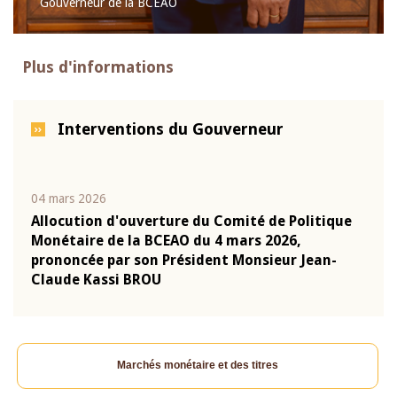
Gouverneur de la BCEAO
Plus d'informations
Interventions du Gouverneur
04 mars 2026
22 ju
que
Allocution d'ouverture du Comité de Politique
Mot 
Monétaire de la BCEAO du 4 mars 2026,
Kass
-
prononcée par son Président Monsieur Jean-
prés
Claude Kassi BROU
BCE
Marchés monétaire et des titres