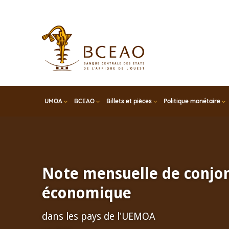
Skip
to
main
content
UMOA
BCEAO
Billets et pièces
Politique monétaire
Note mensuelle de conjo
économique
dans les pays de l'UEMOA