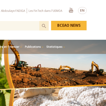
Youtube
EN
x Abdoulaye FADIGA
Les FinTech dans l'UEMOA
BCEAO NEWS
e et financier
Publications
Statistiques