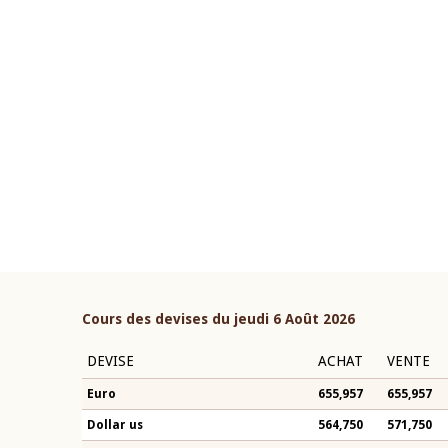
22 juillet 2026
ouverture du Comité de
Mot introductif du Gouvern
étaire de la BCEAO du 4 mars
Claude Kassi BROU lors de l
ée par son Président
présentation du rapport ann
n-Claude Kassi BROU
BCEAO
Cours des devises du jeudi 6 Août 2026
DEVISE
ACHAT
VENTE
Euro
655,957
655,957
Dollar us
564,750
571,750