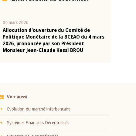
04 mars 2026
22 juillet 2026
Allocution d'ouverture du Comité de
Mot introduc
n
Politique Monétaire de la BCEAO du 4 mars
Claude Kassi
2026, prononcée par son Président
présentation
Monsieur Jean-Claude Kassi BROU
BCEAO
Voir aussi
Evolution du marché interbancaire
Systèmes Financiers Décentralisés