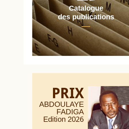
Catalogue
nt
des publications
PRIX
ABDOULAYE
FADIGA
Edition 20
26