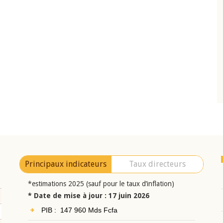
10 juin 2026
eur Jean-
Allocution d'ouverture du Comité de
a cérémonie de
Politique Monétaire de la BCEAO du 10 jui
uel 2025 de la
2026, prononcée par son Président
Monsieur Jean-Claude Kassi BROU
Principaux indicateurs
Taux directeurs
*estimations 2025 (sauf pour le taux d’inflation)
* Date de mise à jour : 17 juin 2026
PIB : 147 960 Mds Fcfa