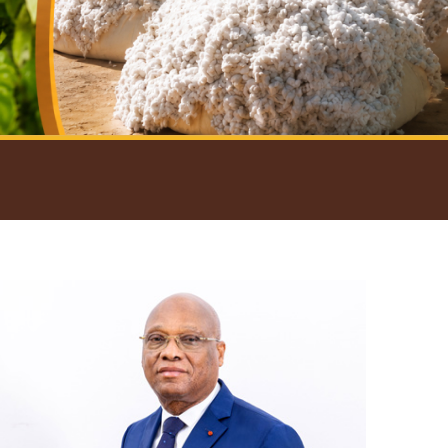
introductif du Gouverneur
Open
configuration
options