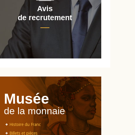
Avis
de recrutement
d
Musée
de la monnaie
Histoire du Franc
Billets et pièces