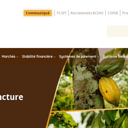
Menu
Communiqué
PI-SPI
Recrutements BCEAO
COFEB
Pri
Top
Marchés
Stabilité financière
Systèmes de paiement
Système bancair
ncture