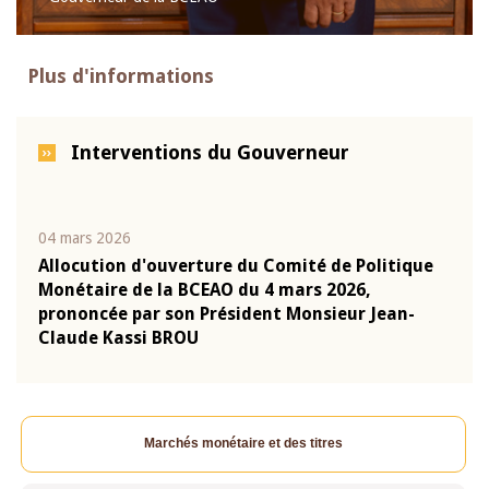
Plus d'informations
Interventions du Gouverneur
04 mars 2026
22 ju
que
Allocution d'ouverture du Comité de Politique
Mot 
Monétaire de la BCEAO du 4 mars 2026,
Kass
-
prononcée par son Président Monsieur Jean-
prés
Claude Kassi BROU
BCE
Marchés monétaire et des titres