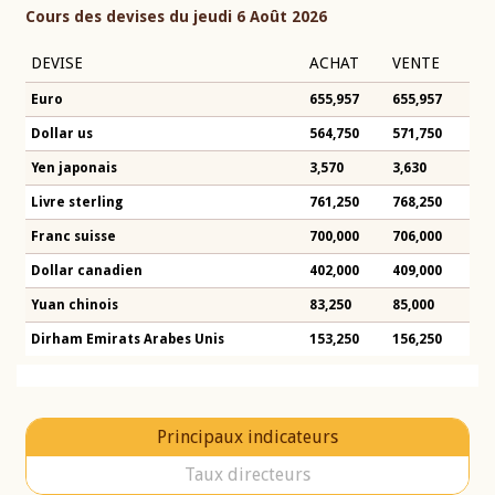
Cours des devises du jeudi 6 Août 2026
DEVISE
ACHAT
VENTE
Euro
655,957
655,957
Dollar us
564,750
571,750
Yen japonais
3,570
3,630
Livre sterling
761,250
768,250
Franc suisse
700,000
706,000
Dollar canadien
402,000
409,000
Yuan chinois
83,250
85,000
Dirham Emirats Arabes Unis
153,250
156,250
Principaux indicateurs
Taux directeurs