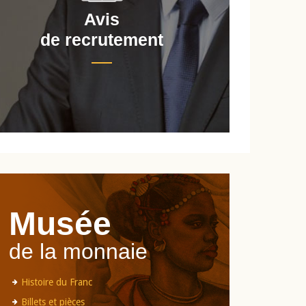
Avis
de recrutement
d
Musée
de la monnaie
Histoire du Franc
Billets et pièces