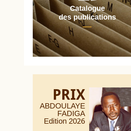
Catalogue
nt
des publications
PRIX
ABDOULAYE
FADIGA
Edition 20
26