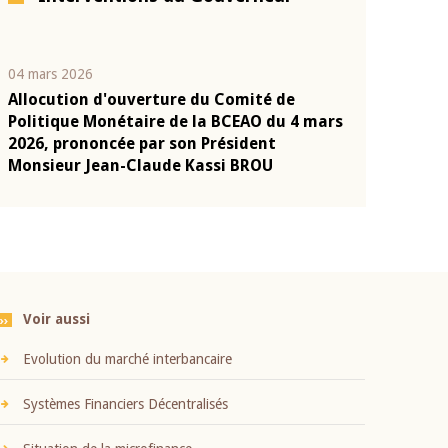
04 mars 2026
22 juillet 2026
Allocution d'ouverture du Comité de
Mot introduc
n
Politique Monétaire de la BCEAO du 4 mars
Claude Kassi
2026, prononcée par son Président
présentation
Monsieur Jean-Claude Kassi BROU
BCEAO
Voir aussi
Evolution du marché interbancaire
Systèmes Financiers Décentralisés