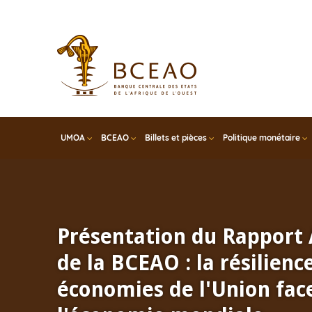
Skip
to
main
content
UMOA
BCEAO
Billets et pièces
Politique monétaire
Présentation du Rapport
de la BCEAO : la résilienc
économies de l'Union face