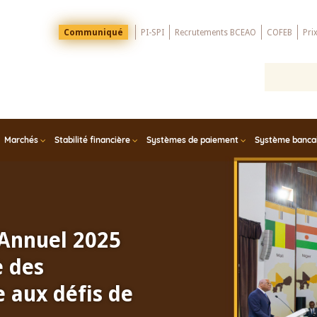
Menu
Communiqué
PI-SPI
Recrutements BCEAO
COFEB
Pri
Top
Marchés
Stabilité financière
Systèmes de paiement
Système bancair
 Annuel 2025
e des
 aux défis de