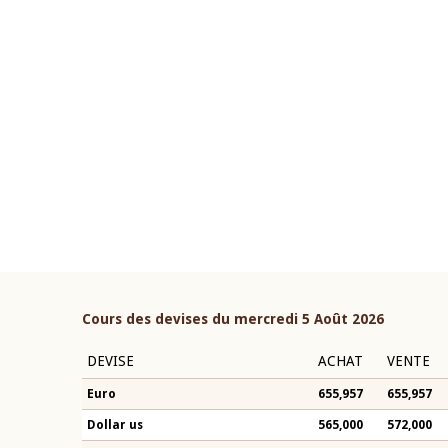
22 juillet 2026
ouverture du Comité de
Mot introductif du Gouvern
étaire de la BCEAO du 4 mars
Claude Kassi BROU lors de l
ée par son Président
présentation du rapport ann
n-Claude Kassi BROU
BCEAO
Cours des devises du mercredi 5 Août 2026
DEVISE
ACHAT
VENTE
Euro
655,957
655,957
Dollar us
565,000
572,000