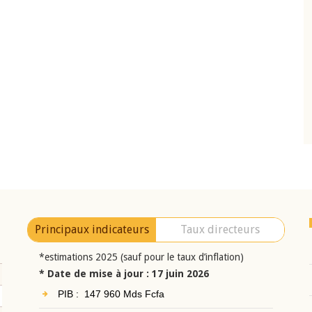
10 juin 2026
eur Jean-
Allocution d'ouverture du Comité de
a cérémonie de
Politique Monétaire de la BCEAO du 10 jui
uel 2025 de la
2026, prononcée par son Président
Monsieur Jean-Claude Kassi BROU
Principaux indicateurs
Taux directeurs
*estimations 2025 (sauf pour le taux d’inflation)
* Date de mise à jour : 17 juin 2026
PIB : 147 960 Mds Fcfa