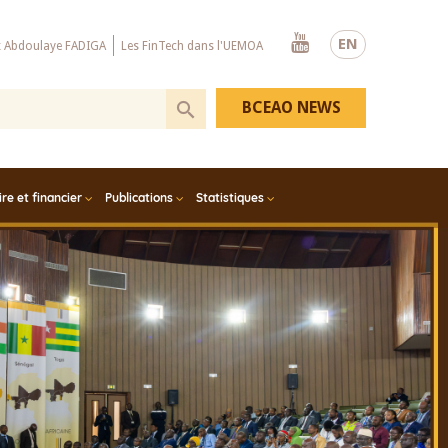
Youtube
EN
x Abdoulaye FADIGA
Les FinTech dans l'UEMOA
BCEAO NEWS
e et financier
Publications
Statistiques