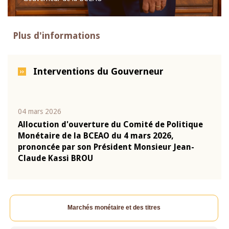
Plus d'informations
Interventions du Gouverneur
04 mars 2026
22 ju
que
Allocution d'ouverture du Comité de Politique
Mot 
Monétaire de la BCEAO du 4 mars 2026,
Kass
-
prononcée par son Président Monsieur Jean-
prés
Claude Kassi BROU
BCE
Marchés monétaire et des titres