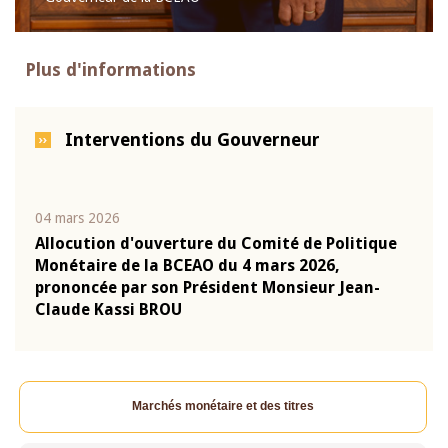
Plus d'informations
Interventions du Gouverneur
04 mars 2026
22 ju
que
Allocution d'ouverture du Comité de Politique
Mot 
Monétaire de la BCEAO du 4 mars 2026,
Kass
-
prononcée par son Président Monsieur Jean-
prés
Claude Kassi BROU
BCE
Marchés monétaire et des titres