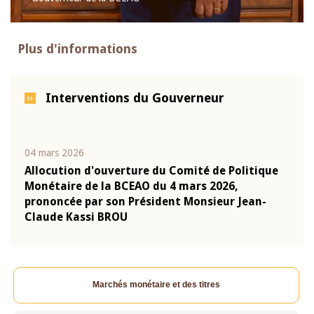
Plus d'informations
Interventions du Gouverneur
04 mars 2026
22 ju
que
Allocution d'ouverture du Comité de Politique
Mot 
Monétaire de la BCEAO du 4 mars 2026,
Kass
-
prononcée par son Président Monsieur Jean-
prés
Claude Kassi BROU
BCE
Marchés monétaire et des titres