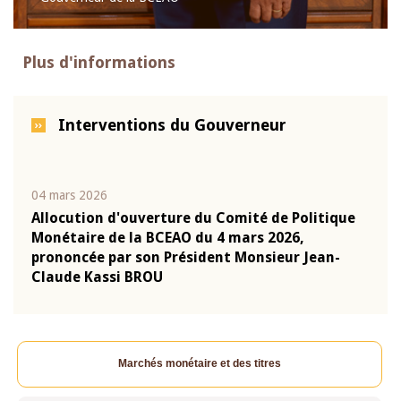
Plus d'informations
Interventions du Gouverneur
04 mars 2026
22 ju
que
Allocution d'ouverture du Comité de Politique
Mot 
Monétaire de la BCEAO du 4 mars 2026,
Kass
-
prononcée par son Président Monsieur Jean-
prés
Claude Kassi BROU
BCE
Marchés monétaire et des titres