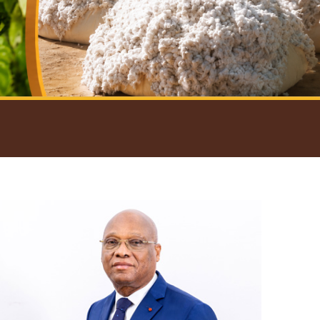
introductif du Gouverneur
Open
configuration
options