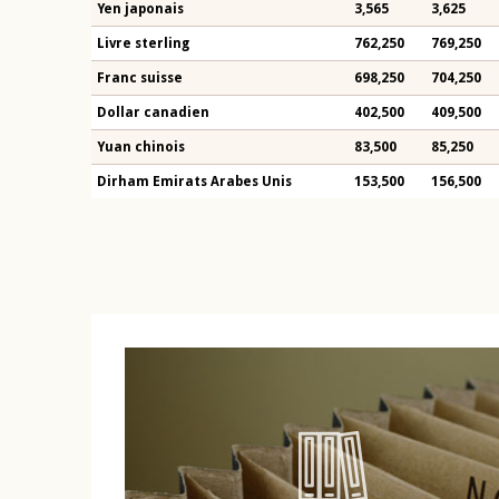
Yen japonais
3,565
3,625
Livre sterling
762,250
769,250
Franc suisse
698,250
704,250
Dollar canadien
402,500
409,500
Yuan chinois
83,500
85,250
Dirham Emirats Arabes Unis
153,500
156,500