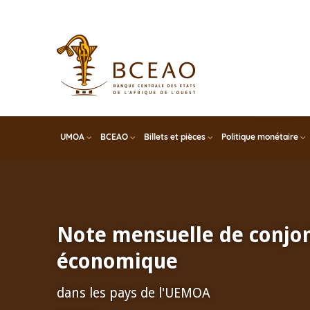
Skip
to
main
content
UMOA
BCEAO
Billets et pièces
Politique monétaire
Note mensuelle de conjo
économique
dans les pays de l'UEMOA