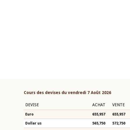
22 juillet 2026
ouverture du Comité de
Mot introductif du Gouvern
étaire de la BCEAO du 4 mars
Claude Kassi BROU lors de l
ée par son Président
présentation du rapport ann
n-Claude Kassi BROU
BCEAO
Cours des devises du vendredi 7 Août 2026
DEVISE
ACHAT
VENTE
Euro
655,957
655,957
Dollar us
565,750
572,750