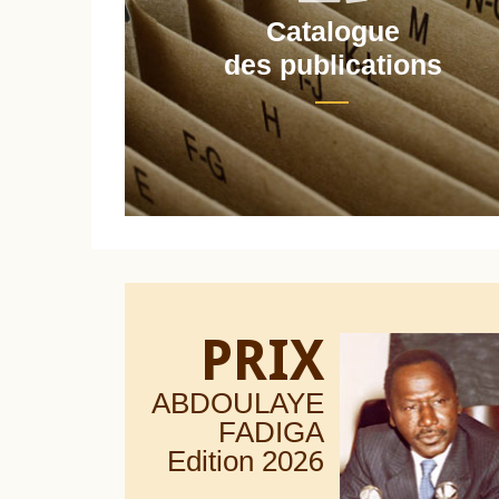
Catalogue
nt
des publications
PRIX
ABDOULAYE
FADIGA
Edition 20
26