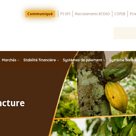
Menu
Communiqué
PI-SPI
Recrutements BCEAO
COFEB
Pri
Top
Marchés
Stabilité financière
Systèmes de paiement
Système bancair
ncture