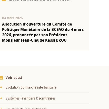
04 mars 2026
22 juillet 2026
Allocution d'ouverture du Comité de
Mot introduc
n
Politique Monétaire de la BCEAO du 4 mars
Claude Kassi
2026, prononcée par son Président
présentation
Monsieur Jean-Claude Kassi BROU
BCEAO
Voir aussi
Evolution du marché interbancaire
Systèmes Financiers Décentralisés