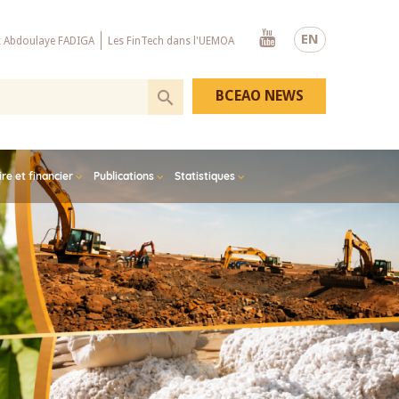
Youtube
EN
x Abdoulaye FADIGA
Les FinTech dans l'UEMOA
BCEAO NEWS
e et financier
Publications
Statistiques