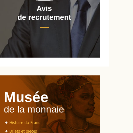
Avis
de recrutement
d
Musée
de la monnaie
Histoire du Franc
Billets et pièces