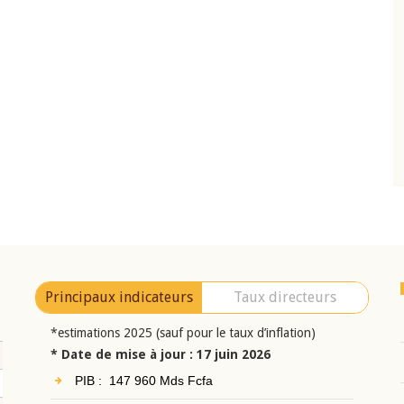
10 juin 2026
eur Jean-
Allocution d'ouverture du Comité de
a cérémonie de
Politique Monétaire de la BCEAO du 10 jui
uel 2025 de la
2026, prononcée par son Président
Monsieur Jean-Claude Kassi BROU
Principaux indicateurs
Taux directeurs
*estimations 2025 (sauf pour le taux d’inflation)
* Date de mise à jour : 17 juin 2026
PIB : 147 960 Mds Fcfa